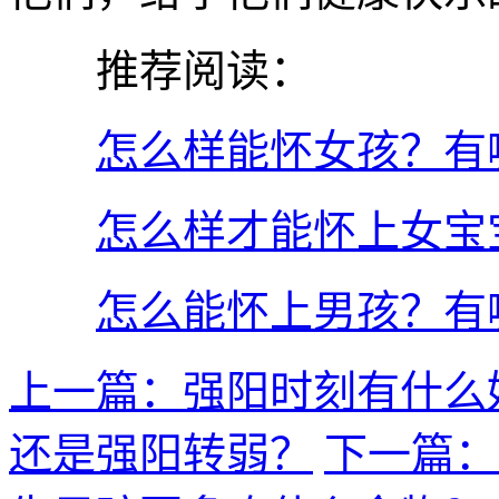
推荐阅读：
怎么样能怀女孩？有
怎么样才能怀上女宝
怎么能怀上男孩？有
上一篇：强阳时刻有什么
还是强阳转弱？
下一篇：