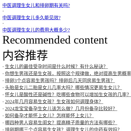
中医调理生女儿和排卵期有关吗?
·
中医调理生女儿多久能见效?
·
中医调理生女儿的费用大概多少?
Recommended content
内容推荐
·
生女儿的最佳受孕时间是什么时候？有什么秘诀？
·
你想生男孩还是生女孩，按照这个规律做，绝对提高生男概
·
排卵3个点容易生男孩吗？排卵后几天同房易生男孩？
·
头胎是女儿二胎是女儿几率大吗？哪些情况更易生女儿？
·
怀女儿是酸性还是碱性？吃哪些食物可以增加生女孩的几率
·
2024年几月容易生女孩？生女孩如何调理身体？
·
2024龙宝宝备孕生女儿该怎么做？几月份备孕比较好？
·
如何备孕才能怀上女儿？怎样能怀上女儿？
·
哪四种男人容易生闺女？提高精子质量的方法有哪些？
·
排卵期哪三个点容易生女孩？调理生女儿的中药有效吗？