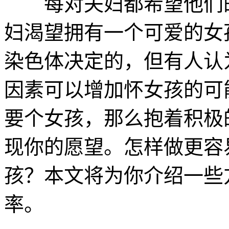
每对夫妇都希望他们的
妇渴望拥有一个可爱的女
染色体决定的，但有人认
因素可以增加怀女孩的可
要个女孩，那么抱着积极
现你的愿望。怎样做更容
孩？本文将为你介绍一些
率。