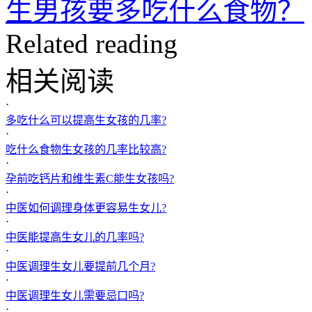
生男孩要多吃什么食物？
Related reading
相关阅读
·
多吃什么可以提高生女孩的几率?
·
吃什么食物生女孩的几率比较高?
·
孕前吃钙片和维生素C能生女孩吗?
·
中医如何调理身体更容易生女儿?
·
中医能提高生女儿的几率吗?
·
中医调理生女儿要提前几个月?
·
中医调理生女儿需要忌口吗?
·