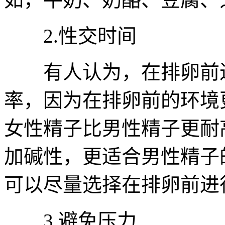
2.性交时间
有人认为，在排卵前进
率，因为在排卵前的环境
女性精子比男性精子更耐
加碱性，更适合男性精子
可以尽量选择在排卵前进
3.避免压力