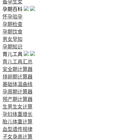
备孕生女
孕期百科
怀孕验孕
孕期检查
孕期饮食
男女早知
孕期知识
育儿工具
育儿工具汇总
安全期计算器
排卵期计算器
基础体温曲线
孕周期计算器
预产期计算器
生男生女计算
孕妇体重增长
胎儿体重计算
血型遗传规律
子女身高计算