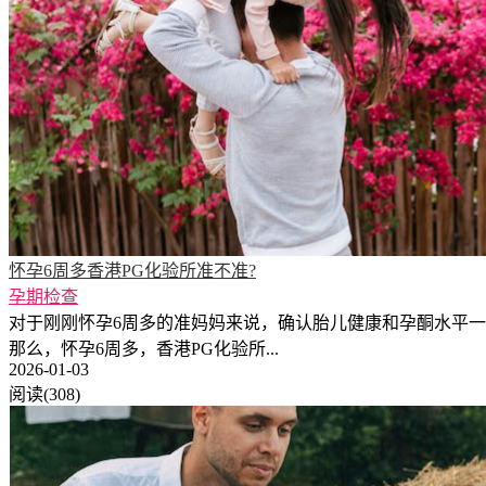
怀孕6周多香港PG化验所准不准?
孕期检查
对于刚刚怀孕6周多的准妈妈来说，确认胎儿健康和孕酮水平
那么，怀孕6周多，香港PG化验所...
2026-01-03
阅读(308)