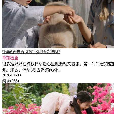
怀孕6周去香港PG化验所会准吗?
孕期检查
很多准妈妈在确认怀孕后心里既激动又紧张，第一时间想知道宝
测。那么，怀孕6周去香港PG化...
2026-01-03
阅读(266)