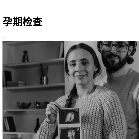
清宫图表
孕期检查
·