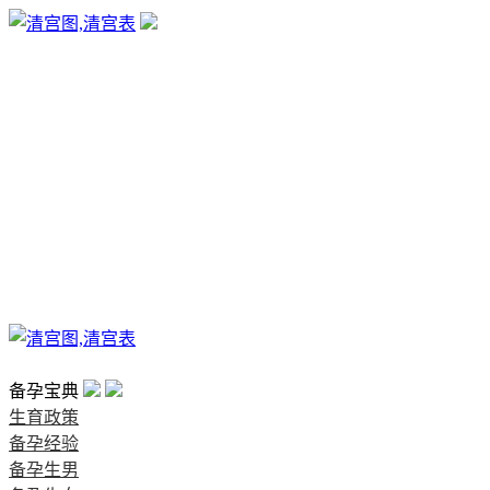
生育政策
备孕经验
备孕生男
备孕生女
怀孕验孕
孕期检查
孕期饮食
男女早知
孕期知识
育儿工具
清宫图表
首页
备孕宝典
生育政策
备孕经验
备孕生男