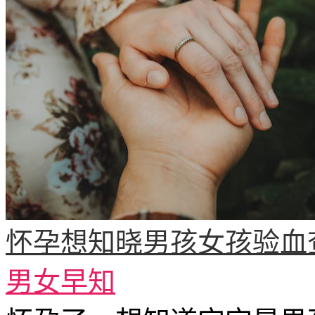
怀孕想知晓男孩女孩验血
男女早知