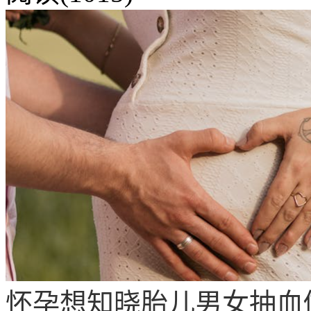
怀孕想知晓胎儿男女抽血