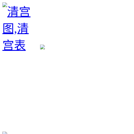
生育政策
备孕经验
备孕生男
备孕生女
怀孕验孕
孕期检查
孕期饮食
男女早知
孕期知识
育儿工具
清宫图表