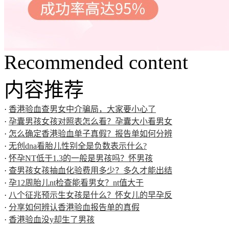
Recommended content
内容推荐
·
香港验血查男女中介骗局，大家要小心了
·
孕囊男孩女孩对照表怎么看？孕囊大小看男女
·
怎么确定香港验血单子真假？报告单如何分辨
·
无创dna看胎儿性别全是负数表示什么?
·
怀孕NT低于1.3的一般是男孩吗？怀男孩
·
查男孩女孩抽血化验费用多少？多久才能出结
·
孕12周胎儿nt检查能看男女？nt值大于
·
八个征兆预示生女孩是什么？怀女儿的早孕反
·
分享如何辨认香港验血报告单的真假
·
香港验血没y却生了男孩