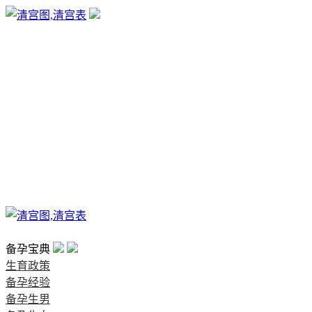
生育政策
备孕经验
备孕生男
备孕生女
怀孕验孕
孕期检查
孕期饮食
男女早知
孕期知识
育儿工具
清宫图表
首页
备孕宝典
生育政策
备孕经验
备孕生男