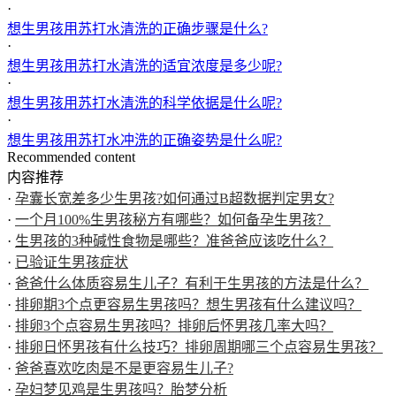
·
想生男孩用苏打水清洗的正确步骤是什么?
·
想生男孩用苏打水清洗的适宜浓度是多少呢?
·
想生男孩用苏打水清洗的科学依据是什么呢?
·
想生男孩用苏打水冲洗的正确姿势是什么呢?
Recommended content
内容推荐
·
孕囊长宽差多少生男孩?如何通过B超数据判定男女?
·
一个月100%生男孩秘方有哪些？如何备孕生男孩？
·
生男孩的3种碱性食物是哪些？准爸爸应该吃什么？
·
已验证生男孩症状
·
爸爸什么体质容易生儿子？有利于生男孩的方法是什么？
·
排卵期3个点更容易生男孩吗？想生男孩有什么建议吗？
·
排卵3个点容易生男孩吗？排卵后怀男孩几率大吗？
·
排卵日怀男孩有什么技巧？排卵周期哪三个点容易生男孩？
·
爸爸喜欢吃肉是不是更容易生儿子?
·
孕妇梦见鸡是生男孩吗？胎梦分析