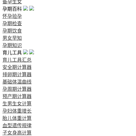
备孕生女
孕期百科
怀孕验孕
孕期检查
孕期饮食
男女早知
孕期知识
育儿工具
育儿工具汇总
安全期计算器
排卵期计算器
基础体温曲线
孕周期计算器
预产期计算器
生男生女计算
孕妇体重增长
胎儿体重计算
血型遗传规律
子女身高计算