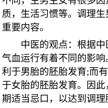
不同，生男生女有很多因
质，生活习惯等。调理生
重要内容。
中医的观点：根据中医
气血运行有着不同的影响
利于男胎的胚胎发育;而
于女胎的胚胎发育。因此
期适当忌口，以达到调理