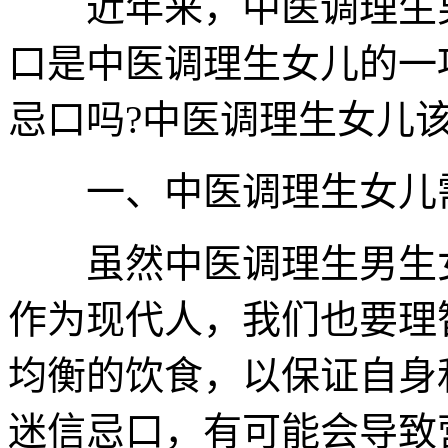
近年来，中医调理生男
口是中医调理生女儿的一
忌口吗?中医调理生女儿该
一、中医调理生女儿需
虽然中医调理生男生女
作为现代人，我们也要理
均衡的饮食，以保证自身
迷信忌口，有可能会导致