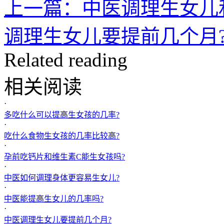
上一篇：中医调理生女儿
调理生女儿要提前几个月
Related reading
相关阅读
·
多吃什么可以提高生女孩的几率?
·
吃什么食物生女孩的几率比较高?
·
孕前吃钙片和维生素C能生女孩吗?
·
中医如何调理身体更容易生女儿?
·
中医能提高生女儿的几率吗?
·
中医调理生女儿要提前几个月?