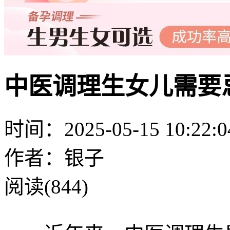
中医调理生女儿需要
时间：2025-05-15 10:22:0
作者：银子
阅读(844)