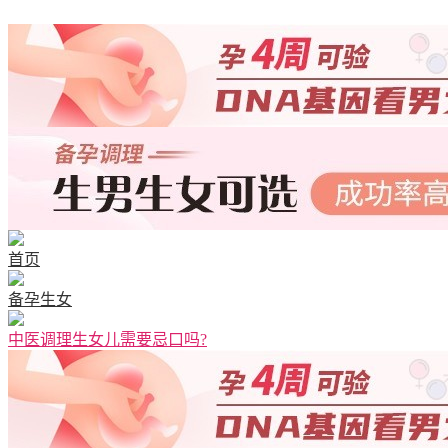
首页
备孕生女
中医调理生女儿需要忌口吗?