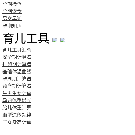
孕期检查
孕期饮食
男女早知
孕期知识
育儿工具
育儿工具汇总
安全期计算器
排卵期计算器
基础体温曲线
孕周期计算器
预产期计算器
生男生女计算
孕妇体重增长
胎儿体重计算
血型遗传规律
子女身高计算
清宫图表