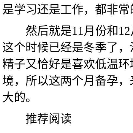
是学习还是工作，都非常
然后就是11月份和12
这个时候已经是冬季了，
精子又恰好是喜欢低温环
境，所以这两个月备孕，
大的。
推荐阅读