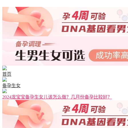
首页
备孕生女
2024龙宝宝备孕生女儿该怎么做？几月份备孕比较好？