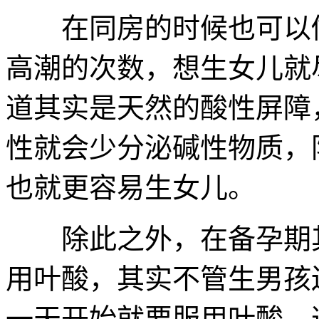
在同房的时候也可以做
高潮的次数，想生女儿就
道其实是天然的酸性屏障
性就会少分泌碱性物质，
也就更容易生女儿。
除此之外，在备孕期其
用叶酸，其实不管生男孩
一天开始就要服用叶酸，