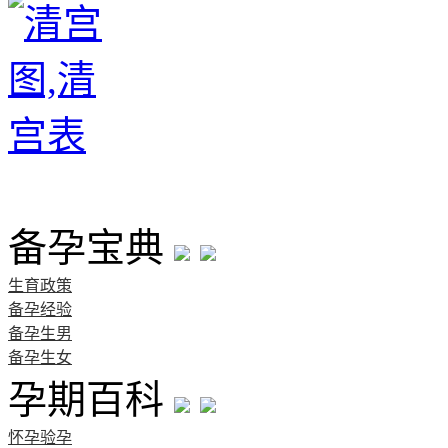
首页
备孕宝典
生育政策
备孕经验
备孕生男
备孕生女
孕期百科
怀孕验孕