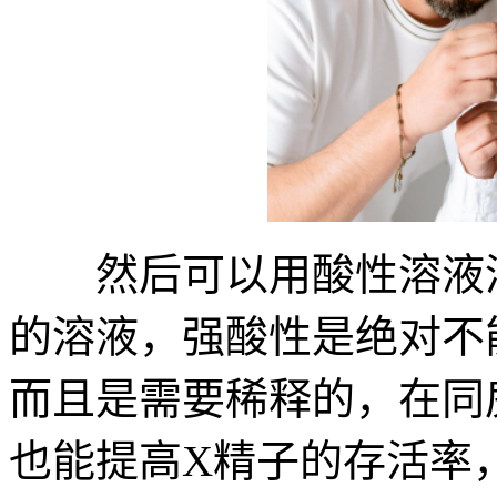
然后可以用酸性溶液清
的溶液，强酸性是绝对不
而且是需要稀释的，在同
也能提高X精子的存活率