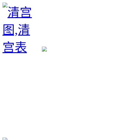
生育政策
备孕经验
备孕生男
备孕生女
怀孕验孕
孕期检查
孕期饮食
男女早知
孕期知识
育儿工具
清宫图表