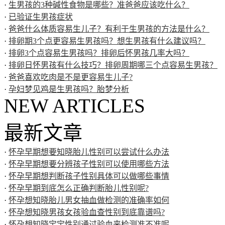
·
生男孩的3种碱性食物是哪些？准爸爸应该吃什么？
·
已验证生男孩症状
·
爸爸什么体质容易生儿子？有利于生男孩的方法是什么？
·
排卵期3个点更容易生男孩吗？想生男孩有什么建议吗？
·
排卵3个点容易生男孩吗？排卵后怀男孩几率大吗？
·
排卵日怀男孩有什么技巧？排卵周期哪三个点容易生男孩？
·
爸爸喜欢吃肉是不是更容易生儿子?
·
孕妇梦见鸡是生男孩吗？胎梦分析
NEW ARTICLES
最新文章
·
怀孕早期想要知晓胎儿性别可以尝试什么办法
·
怀孕早期想要分辨孩子性别可以使用哪些方法
·
怀孕早期想判断孩子性别具体可以做哪些事情
·
怀孕早期到底怎么正确判断胎儿性别呢?
·
怀孕想知晓胎儿男女抽血做检测的准确率如何
·
怀孕想知晓男孩女孩验血查性别到底靠谱吗?
·
怀孕想知晓宝宝性别通过验血来检测准不准呢