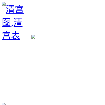
生育政策
备孕经验
备孕生男
备孕生女
怀孕验孕
孕期检查
孕期饮食
男女早知
孕期知识
育儿工具
清宫图表