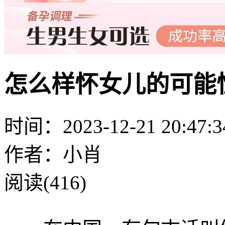
怎么样怀女儿的可能
时间：2023-12-21 20:47:3
作者：小肖
阅读(416)