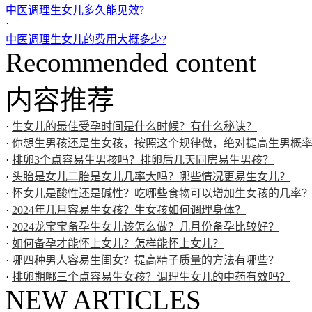
中医调理生女儿多久能见效?
·
中医调理生女儿的费用大概多少?
Recommended content
内容推荐
·
生女儿的最佳受孕时间是什么时候？有什么秘诀？
·
你想生男孩还是生女孩，按照这个规律做，绝对提高生男概
·
排卵3个点容易生男孩吗？排卵后几天同房易生男孩？
·
头胎是女儿二胎是女儿几率大吗？哪些情况更易生女儿？
·
怀女儿是酸性还是碱性？吃哪些食物可以增加生女孩的几率
·
2024年几月容易生女孩？生女孩如何调理身体？
·
2024龙宝宝备孕生女儿该怎么做？几月份备孕比较好？
·
如何备孕才能怀上女儿？怎样能怀上女儿？
·
哪四种男人容易生闺女？提高精子质量的方法有哪些？
·
排卵期哪三个点容易生女孩？调理生女儿的中药有效吗？
NEW ARTICLES