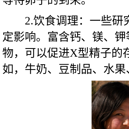
2.饮食调理：一些研
定影响。富含钙、镁、钾
物，可以促进X型精子的
如，牛奶、豆制品、水果