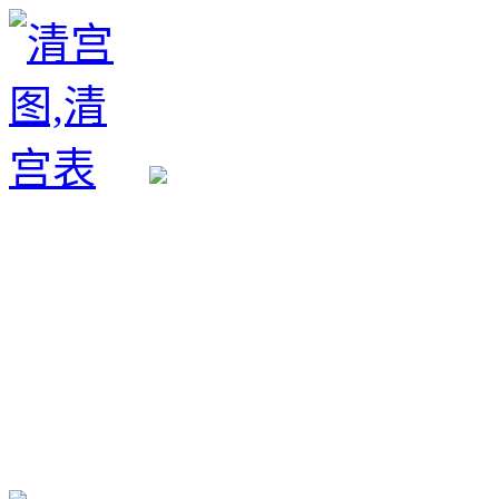
生育政策
备孕经验
备孕生男
备孕生女
怀孕验孕
孕期检查
孕期饮食
男女早知
孕期知识
育儿工具
清宫图表