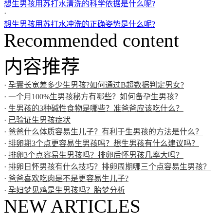
想生男孩用苏打水清洗的科学依据是什么呢?
·
想生男孩用苏打水冲洗的正确姿势是什么呢?
Recommended content
内容推荐
·
孕囊长宽差多少生男孩?如何通过B超数据判定男女?
·
一个月100%生男孩秘方有哪些？如何备孕生男孩？
·
生男孩的3种碱性食物是哪些？准爸爸应该吃什么？
·
已验证生男孩症状
·
爸爸什么体质容易生儿子？有利于生男孩的方法是什么？
·
排卵期3个点更容易生男孩吗？想生男孩有什么建议吗？
·
排卵3个点容易生男孩吗？排卵后怀男孩几率大吗？
·
排卵日怀男孩有什么技巧？排卵周期哪三个点容易生男孩？
·
爸爸喜欢吃肉是不是更容易生儿子?
·
孕妇梦见鸡是生男孩吗？胎梦分析
NEW ARTICLES