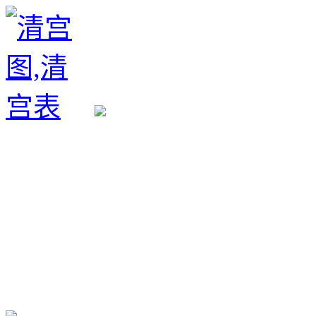
生育政策
备孕经验
备孕生男
备孕生女
怀孕验孕
孕期检查
孕期饮食
男女早知
孕期知识
育儿工具
清宫图表