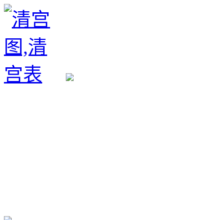
生育政策
备孕经验
备孕生男
备孕生女
怀孕验孕
孕期检查
孕期饮食
男女早知
孕期知识
育儿工具
清宫图表