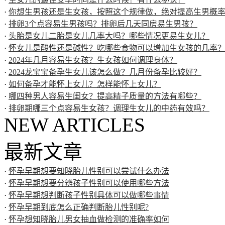
·
你想生男孩还是生女孩，按照这个规律做，绝对提高生男概
·
排卵3个点容易生男孩吗？排卵后几天同房易生男孩？
·
头胎是女儿二胎是女儿几率大吗？哪些情况更易生女儿？
·
怀女儿是酸性还是碱性？吃哪些食物可以增加生女孩的几率
·
2024年几月容易生女孩？生女孩如何调理身体？
·
2024龙宝宝备孕生女儿该怎么做？几月份备孕比较好？
·
如何备孕才能怀上女儿？怎样能怀上女儿？
·
哪四种男人容易生闺女？提高精子质量的方法有哪些？
·
排卵期哪三个点容易生女孩？调理生女儿的中药有效吗？
NEW ARTICLES
最新文章
·
怀孕早期想要知晓胎儿性别可以尝试什么办法
·
怀孕早期想要分辨孩子性别可以使用哪些方法
·
怀孕早期想判断孩子性别具体可以做哪些事情
·
怀孕早期到底怎么正确判断胎儿性别呢?
·
怀孕想知晓胎儿男女抽血做检测的准确率如何