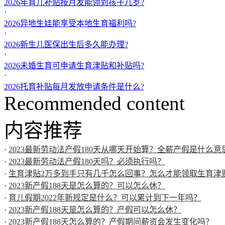
2026年育儿补贴按月发能领到孩子几岁?
·
2026异地生娃能享受本地生育福利吗?
·
2026新生儿医保出生后多久能办理?
·
2026未婚生育可申请生育津贴和补贴吗?
·
2026托育补贴每月发放申请条件是什么?
Recommended content
内容推荐
·
2023最新劳动法产假180天从哪天开始算？全薪产假是什么意
·
2023最新劳动法产假180天吗？必须执行吗？
·
生育津贴2万多到手只有几千怎么回事？怎么才能领取生育津
·
2023新产假188天是怎么算的？可以怎么休？
·
育儿假期2022年新规定是什么？可以累计到下一年吗？
·
2023新产假188天是怎么算的？产假可以怎么休？
·
2023新产假188天怎么算的？产假期间薪资会发生变化吗？