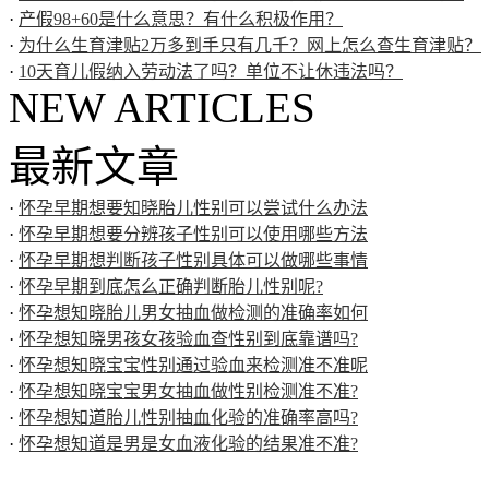
·
产假98+60是什么意思？有什么积极作用？
·
为什么生育津贴2万多到手只有几千？网上怎么查生育津贴？
·
10天育儿假纳入劳动法了吗？单位不让休违法吗？
NEW ARTICLES
最新文章
·
怀孕早期想要知晓胎儿性别可以尝试什么办法
·
怀孕早期想要分辨孩子性别可以使用哪些方法
·
怀孕早期想判断孩子性别具体可以做哪些事情
·
怀孕早期到底怎么正确判断胎儿性别呢?
·
怀孕想知晓胎儿男女抽血做检测的准确率如何
·
怀孕想知晓男孩女孩验血查性别到底靠谱吗?
·
怀孕想知晓宝宝性别通过验血来检测准不准呢
·
怀孕想知晓宝宝男女抽血做性别检测准不准?
·
怀孕想知道胎儿性别抽血化验的准确率高吗?
·
怀孕想知道是男是女血液化验的结果准不准?