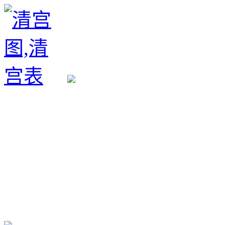
生育政策
备孕经验
备孕生男
备孕生女
怀孕验孕
孕期检查
孕期饮食
男女早知
孕期知识
育儿工具
清宫图表