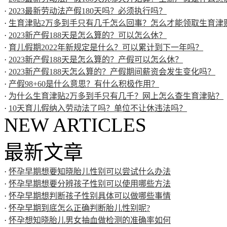
·
2023最新劳动法产假180天吗？必须执行吗？
·
生育津贴2万多到手只有几千怎么回事？怎么才能领取生育津
·
2023新产假188天是怎么算的？可以怎么休？
·
育儿假期2022年新规定是什么？可以累计到下一年吗？
·
2023新产假188天是怎么算的？产假可以怎么休？
·
2023新产假188天怎么算的？产假期间薪资会发生变化吗？
·
产假98+60是什么意思？有什么积极作用？
·
为什么生育津贴2万多到手只有几千？网上怎么查生育津贴？
·
10天育儿假纳入劳动法了吗？单位不让休违法吗？
NEW ARTICLES
最新文章
·
怀孕早期想要知晓胎儿性别可以尝试什么办法
·
怀孕早期想要分辨孩子性别可以使用哪些方法
·
怀孕早期想判断孩子性别具体可以做哪些事情
·
怀孕早期到底怎么正确判断胎儿性别呢?
·
怀孕想知晓胎儿男女抽血做检测的准确率如何