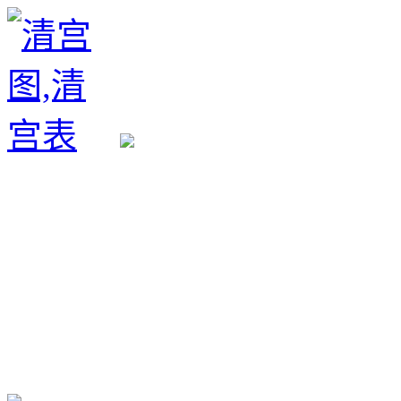
生育政策
备孕经验
备孕生男
备孕生女
怀孕验孕
孕期检查
孕期饮食
男女早知
孕期知识
育儿工具
清宫图表