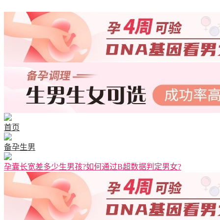
清宫图表
首页
备孕生男
孕囊长宽差多少生男孩?如何通过B超数据判定男女?