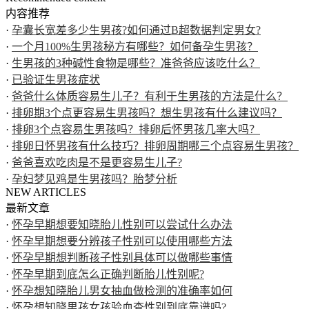
内容推荐
·
孕囊长宽差多少生男孩?如何通过B超数据判定男女?
·
一个月100%生男孩秘方有哪些？如何备孕生男孩？
·
生男孩的3种碱性食物是哪些？准爸爸应该吃什么？
·
已验证生男孩症状
·
爸爸什么体质容易生儿子？有利于生男孩的方法是什么？
·
排卵期3个点更容易生男孩吗？想生男孩有什么建议吗？
·
排卵3个点容易生男孩吗？排卵后怀男孩几率大吗？
·
排卵日怀男孩有什么技巧？排卵周期哪三个点容易生男孩？
·
爸爸喜欢吃肉是不是更容易生儿子?
·
孕妇梦见鸡是生男孩吗？胎梦分析
NEW ARTICLES
最新文章
·
怀孕早期想要知晓胎儿性别可以尝试什么办法
·
怀孕早期想要分辨孩子性别可以使用哪些方法
·
怀孕早期想判断孩子性别具体可以做哪些事情
·
怀孕早期到底怎么正确判断胎儿性别呢?
·
怀孕想知晓胎儿男女抽血做检测的准确率如何
·
怀孕想知晓男孩女孩验血查性别到底靠谱吗?