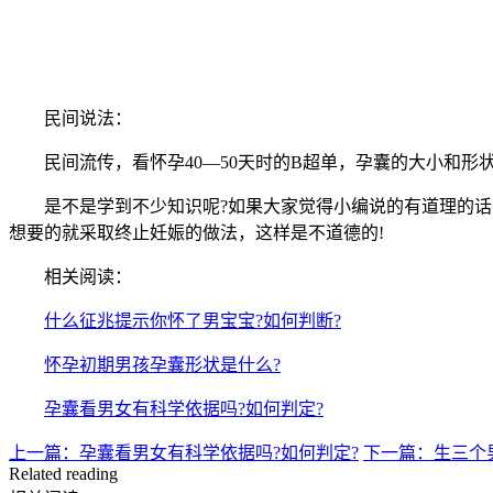
民间说法：
民间流传，看怀孕40—50天时的B超单，孕囊的大小和形
是不是学到不少知识呢?如果大家觉得小编说的有道理的话
想要的就采取终止妊娠的做法，这样是不道德的!
相关阅读：
什么征兆提示你怀了男宝宝?如何判断?
怀孕初期男孩孕囊形状是什么?
孕囊看男女有科学依据吗?如何判定?
上一篇：孕囊看男女有科学依据吗?如何判定?
下一篇：生三个
Related reading