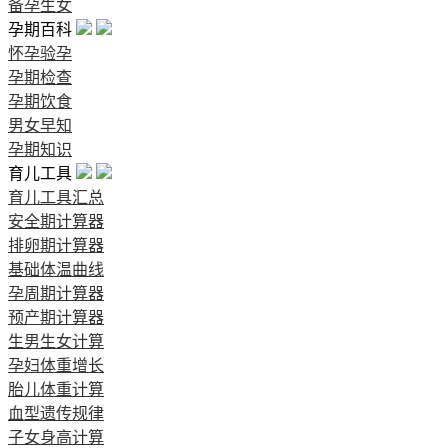
备孕生女
孕期百科
怀孕验孕
孕期检查
孕期饮食
男女早知
孕期知识
育儿工具
育儿工具汇总
安全期计算器
排卵期计算器
基础体温曲线
孕周期计算器
预产期计算器
生男生女计算
孕妇体重增长
胎儿体重计算
血型遗传规律
子女身高计算