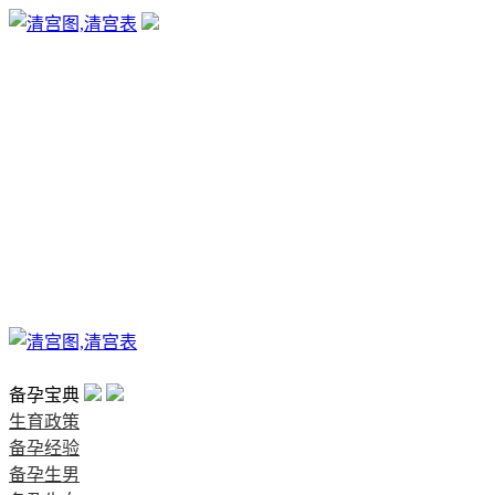
生育政策
备孕经验
备孕生男
备孕生女
怀孕验孕
孕期检查
孕期饮食
男女早知
孕期知识
育儿工具
清宫图表
首页
备孕宝典
生育政策
备孕经验
备孕生男