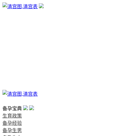
生育政策
备孕经验
备孕生男
备孕生女
怀孕验孕
孕期检查
孕期饮食
男女早知
孕期知识
育儿工具
清宫图表
首页
备孕宝典
生育政策
备孕经验
备孕生男