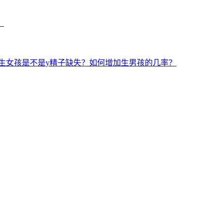
？
生女孩是不是y精子缺失？如何增加生男孩的几率？