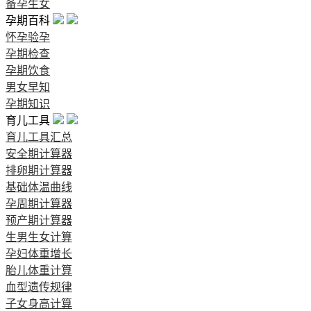
备孕生女
孕期百科
怀孕验孕
孕期检查
孕期饮食
男女早知
孕期知识
育儿工具
育儿工具汇总
安全期计算器
排卵期计算器
基础体温曲线
孕周期计算器
预产期计算器
生男生女计算
孕妇体重增长
胎儿体重计算
血型遗传规律
子女身高计算