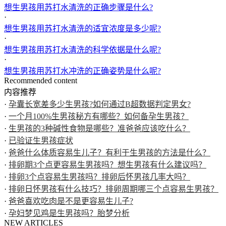
想生男孩用苏打水清洗的正确步骤是什么?
·
想生男孩用苏打水清洗的适宜浓度是多少呢?
·
想生男孩用苏打水清洗的科学依据是什么呢?
·
想生男孩用苏打水冲洗的正确姿势是什么呢?
Recommended content
内容推荐
·
孕囊长宽差多少生男孩?如何通过B超数据判定男女?
·
一个月100%生男孩秘方有哪些？如何备孕生男孩？
·
生男孩的3种碱性食物是哪些？准爸爸应该吃什么？
·
已验证生男孩症状
·
爸爸什么体质容易生儿子？有利于生男孩的方法是什么？
·
排卵期3个点更容易生男孩吗？想生男孩有什么建议吗？
·
排卵3个点容易生男孩吗？排卵后怀男孩几率大吗？
·
排卵日怀男孩有什么技巧？排卵周期哪三个点容易生男孩？
·
爸爸喜欢吃肉是不是更容易生儿子?
·
孕妇梦见鸡是生男孩吗？胎梦分析
NEW ARTICLES