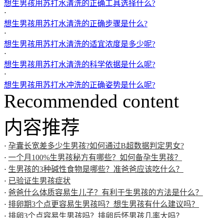
想生男孩用苏打水清洗的正确工具选择什么?
·
想生男孩用苏打水清洗的正确步骤是什么?
·
想生男孩用苏打水清洗的适宜浓度是多少呢?
·
想生男孩用苏打水清洗的科学依据是什么呢?
·
想生男孩用苏打水冲洗的正确姿势是什么呢?
Recommended content
内容推荐
·
孕囊长宽差多少生男孩?如何通过B超数据判定男女?
·
一个月100%生男孩秘方有哪些？如何备孕生男孩？
·
生男孩的3种碱性食物是哪些？准爸爸应该吃什么？
·
已验证生男孩症状
·
爸爸什么体质容易生儿子？有利于生男孩的方法是什么？
·
排卵期3个点更容易生男孩吗？想生男孩有什么建议吗？
·
排卵3个点容易生男孩吗？排卵后怀男孩几率大吗？