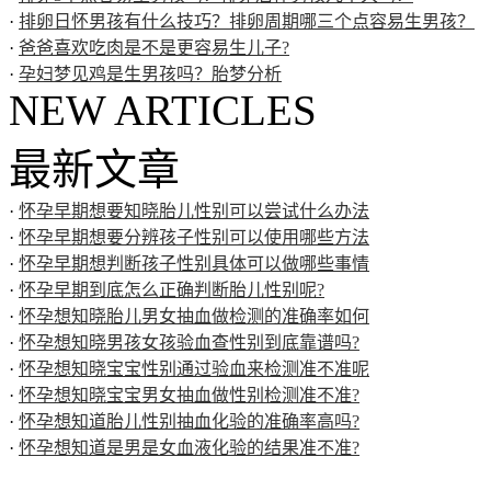
·
排卵日怀男孩有什么技巧？排卵周期哪三个点容易生男孩？
·
爸爸喜欢吃肉是不是更容易生儿子?
·
孕妇梦见鸡是生男孩吗？胎梦分析
NEW ARTICLES
最新文章
·
怀孕早期想要知晓胎儿性别可以尝试什么办法
·
怀孕早期想要分辨孩子性别可以使用哪些方法
·
怀孕早期想判断孩子性别具体可以做哪些事情
·
怀孕早期到底怎么正确判断胎儿性别呢?
·
怀孕想知晓胎儿男女抽血做检测的准确率如何
·
怀孕想知晓男孩女孩验血查性别到底靠谱吗?
·
怀孕想知晓宝宝性别通过验血来检测准不准呢
·
怀孕想知晓宝宝男女抽血做性别检测准不准?
·
怀孕想知道胎儿性别抽血化验的准确率高吗?
·
怀孕想知道是男是女血液化验的结果准不准?