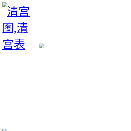
生育政策
备孕经验
备孕生男
备孕生女
怀孕验孕
孕期检查
孕期饮食
男女早知
孕期知识
育儿工具
清宫图表