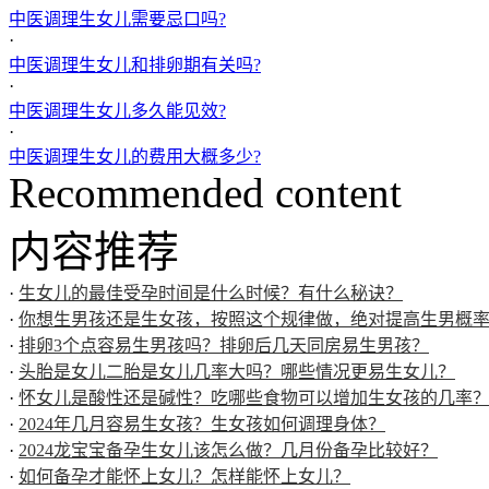
中医调理生女儿需要忌口吗?
·
中医调理生女儿和排卵期有关吗?
·
中医调理生女儿多久能见效?
·
中医调理生女儿的费用大概多少?
Recommended content
内容推荐
·
生女儿的最佳受孕时间是什么时候？有什么秘诀？
·
你想生男孩还是生女孩，按照这个规律做，绝对提高生男概
·
排卵3个点容易生男孩吗？排卵后几天同房易生男孩？
·
头胎是女儿二胎是女儿几率大吗？哪些情况更易生女儿？
·
怀女儿是酸性还是碱性？吃哪些食物可以增加生女孩的几率
·
2024年几月容易生女孩？生女孩如何调理身体？
·
2024龙宝宝备孕生女儿该怎么做？几月份备孕比较好？
·
如何备孕才能怀上女儿？怎样能怀上女儿？