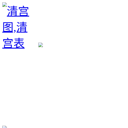
生育政策
备孕经验
备孕生男
备孕生女
怀孕验孕
孕期检查
孕期饮食
男女早知
孕期知识
育儿工具
清宫图表