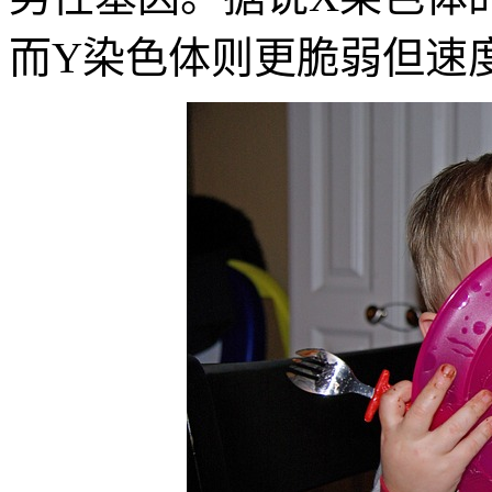
而Y染色体则更脆弱但速