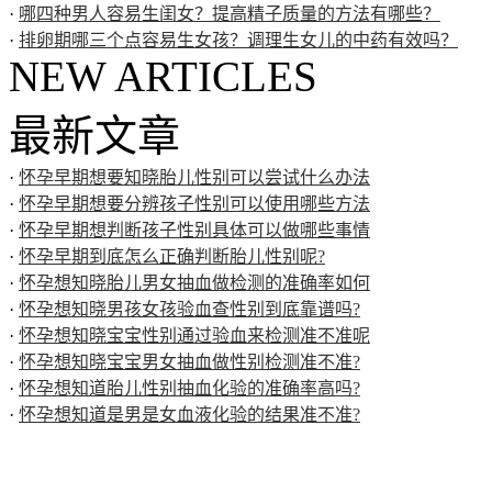
·
哪四种男人容易生闺女？提高精子质量的方法有哪些？
·
排卵期哪三个点容易生女孩？调理生女儿的中药有效吗？
NEW ARTICLES
最新文章
·
怀孕早期想要知晓胎儿性别可以尝试什么办法
·
怀孕早期想要分辨孩子性别可以使用哪些方法
·
怀孕早期想判断孩子性别具体可以做哪些事情
·
怀孕早期到底怎么正确判断胎儿性别呢?
·
怀孕想知晓胎儿男女抽血做检测的准确率如何
·
怀孕想知晓男孩女孩验血查性别到底靠谱吗?
·
怀孕想知晓宝宝性别通过验血来检测准不准呢
·
怀孕想知晓宝宝男女抽血做性别检测准不准?
·
怀孕想知道胎儿性别抽血化验的准确率高吗?
·
怀孕想知道是男是女血液化验的结果准不准?