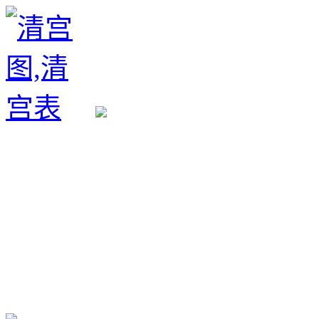
生育政策
备孕经验
备孕生男
备孕生女
怀孕验孕
孕期检查
孕期饮食
男女早知
孕期知识
育儿工具
清宫图表