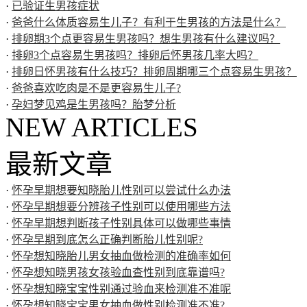
·
已验证生男孩症状
·
爸爸什么体质容易生儿子？有利于生男孩的方法是什么？
·
排卵期3个点更容易生男孩吗？想生男孩有什么建议吗？
·
排卵3个点容易生男孩吗？排卵后怀男孩几率大吗？
·
排卵日怀男孩有什么技巧？排卵周期哪三个点容易生男孩？
·
爸爸喜欢吃肉是不是更容易生儿子?
·
孕妇梦见鸡是生男孩吗？胎梦分析
NEW ARTICLES
最新文章
·
怀孕早期想要知晓胎儿性别可以尝试什么办法
·
怀孕早期想要分辨孩子性别可以使用哪些方法
·
怀孕早期想判断孩子性别具体可以做哪些事情
·
怀孕早期到底怎么正确判断胎儿性别呢?
·
怀孕想知晓胎儿男女抽血做检测的准确率如何
·
怀孕想知晓男孩女孩验血查性别到底靠谱吗?
·
怀孕想知晓宝宝性别通过验血来检测准不准呢
·
怀孕想知晓宝宝男女抽血做性别检测准不准?