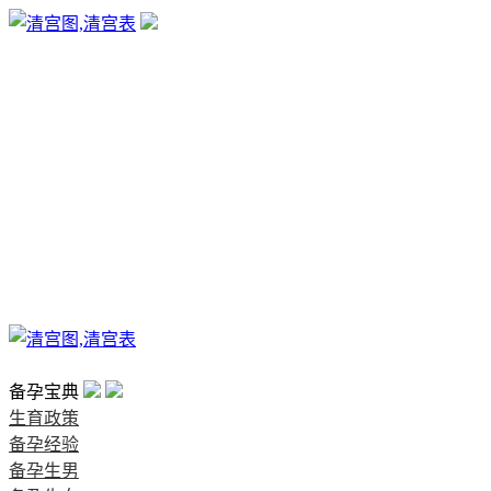
生育政策
备孕经验
备孕生男
备孕生女
怀孕验孕
孕期检查
孕期饮食
男女早知
孕期知识
育儿工具
清宫图表
首页
备孕宝典
生育政策
备孕经验
备孕生男