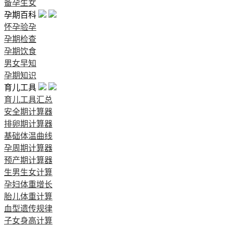
备孕生女
孕期百科
怀孕验孕
孕期检查
孕期饮食
男女早知
孕期知识
育儿工具
育儿工具汇总
安全期计算器
排卵期计算器
基础体温曲线
孕周期计算器
预产期计算器
生男生女计算
孕妇体重增长
胎儿体重计算
血型遗传规律
子女身高计算