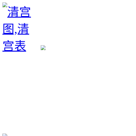
生育政策
备孕经验
备孕生男
备孕生女
怀孕验孕
孕期检查
孕期饮食
男女早知
孕期知识
育儿工具
清宫图表