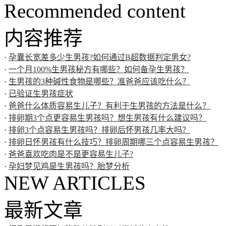
Recommended content
内容推荐
·
孕囊长宽差多少生男孩?如何通过B超数据判定男女?
·
一个月100%生男孩秘方有哪些？如何备孕生男孩？
·
生男孩的3种碱性食物是哪些？准爸爸应该吃什么？
·
已验证生男孩症状
·
爸爸什么体质容易生儿子？有利于生男孩的方法是什么？
·
排卵期3个点更容易生男孩吗？想生男孩有什么建议吗？
·
排卵3个点容易生男孩吗？排卵后怀男孩几率大吗？
·
排卵日怀男孩有什么技巧？排卵周期哪三个点容易生男孩？
·
爸爸喜欢吃肉是不是更容易生儿子?
·
孕妇梦见鸡是生男孩吗？胎梦分析
NEW ARTICLES
最新文章