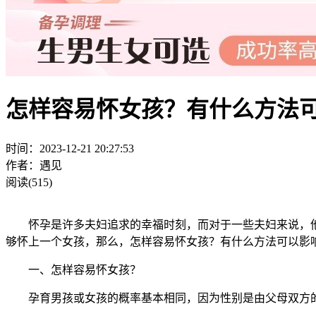
怎样容易怀女孩？有什么方法
时间：2023-12-21 20:27:53
作者：遇见
阅读(515)
怀孕是许多夫妇追求的幸福时刻，而对于一些夫妇来说，他
够怀上一个女孩，那么，怎样容易怀女孩？有什么方法可以影
一、怎样容易怀女孩？
孕育男孩或女孩的概率基本相同，因为性别是由父母双方的