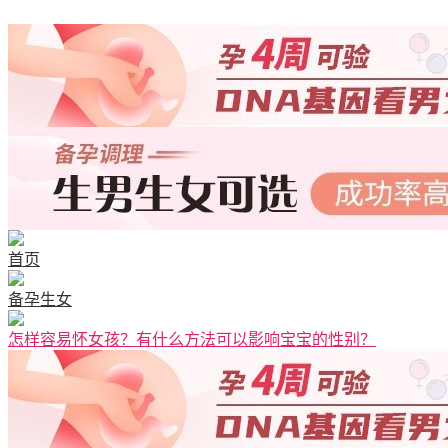
清宫图表
首页
备孕生女
怎样容易怀女孩？有什么方法可以影响宝宝的性别？