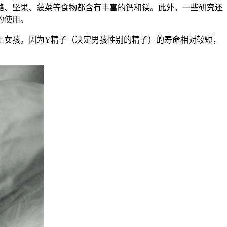
、坚果、菠菜等食物都含有丰富的钙和镁。此外，一些研究还
的使用。
女孩。因为Y精子（决定男孩性别的精子）的寿命相对较短，