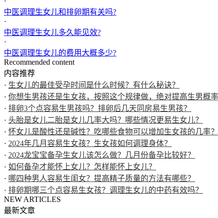
·
中医调理生女儿和排卵期有关吗?
·
中医调理生女儿多久能见效?
·
中医调理生女儿的费用大概多少?
Recommended content
内容推荐
·
生女儿的最佳受孕时间是什么时候？有什么秘诀？
·
你想生男孩还是生女孩，按照这个规律做，绝对提高生男概
·
排卵3个点容易生男孩吗？排卵后几天同房易生男孩？
·
头胎是女儿二胎是女儿几率大吗？哪些情况更易生女儿？
·
怀女儿是酸性还是碱性？吃哪些食物可以增加生女孩的几率
·
2024年几月容易生女孩？生女孩如何调理身体？
·
2024龙宝宝备孕生女儿该怎么做？几月份备孕比较好？
·
如何备孕才能怀上女儿？怎样能怀上女儿？
·
哪四种男人容易生闺女？提高精子质量的方法有哪些？
·
排卵期哪三个点容易生女孩？调理生女儿的中药有效吗？
NEW ARTICLES
最新文章