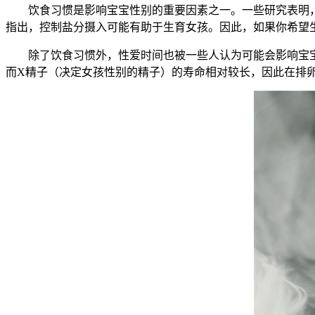
饮食习惯是影响宝宝性别的重要因素之一。一些研究表明，
指出，控制盐分摄入可能有助于生育女孩。因此，如果你希望
除了饮食习惯外，性爱时间也被一些人认为可能会影响宝宝
而X精子（决定女孩性别的精子）的寿命相对较长，因此在排