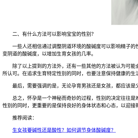
二、有什么方法可以影响宝宝的性别？
一些人还相信通过调整阴道环境的酸碱度可以影响精子的性别
变阴道的酸碱度，以增加生育女孩的几率。
除了以上提到的方法外，还有一些其他的方法被认为可能会
所认可。在追求生育特定性别的同时，也要注意保持健康的生
最后，需要强调的是，无论孕育男孩还是女孩，都应该是父
总之，怀孕是一个神秘而奇妙的过程，性别的决定往往是难
性别的同时，更重要的是保持良好的身体状态和心态，以迎接
推荐阅读：
生女孩要碱性还是酸性？如何调节身体酸碱度？