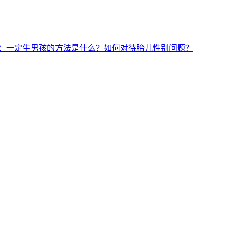
：一定生男孩的方法是什么？如何对待胎儿性别问题？