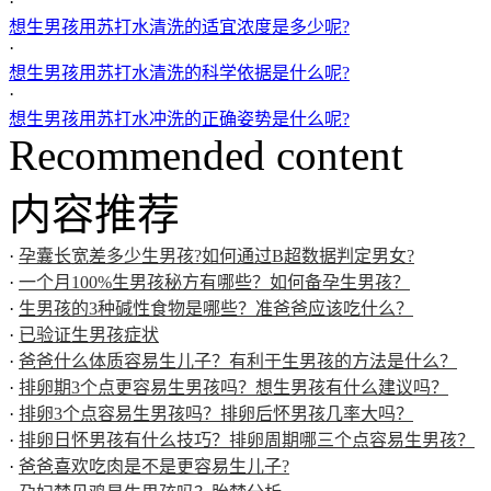
·
想生男孩用苏打水清洗的适宜浓度是多少呢?
·
想生男孩用苏打水清洗的科学依据是什么呢?
·
想生男孩用苏打水冲洗的正确姿势是什么呢?
Recommended content
内容推荐
·
孕囊长宽差多少生男孩?如何通过B超数据判定男女?
·
一个月100%生男孩秘方有哪些？如何备孕生男孩？
·
生男孩的3种碱性食物是哪些？准爸爸应该吃什么？
·
已验证生男孩症状
·
爸爸什么体质容易生儿子？有利于生男孩的方法是什么？
·
排卵期3个点更容易生男孩吗？想生男孩有什么建议吗？
·
排卵3个点容易生男孩吗？排卵后怀男孩几率大吗？
·
排卵日怀男孩有什么技巧？排卵周期哪三个点容易生男孩？
·
爸爸喜欢吃肉是不是更容易生儿子?