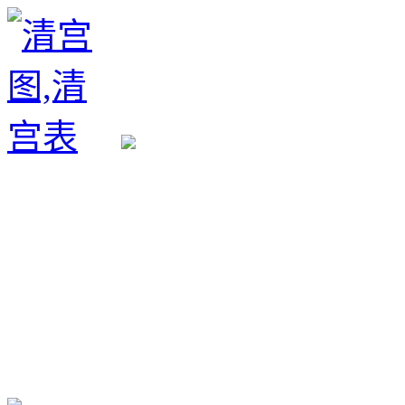
生育政策
备孕经验
备孕生男
备孕生女
怀孕验孕
孕期检查
孕期饮食
男女早知
孕期知识
育儿工具
清宫图表