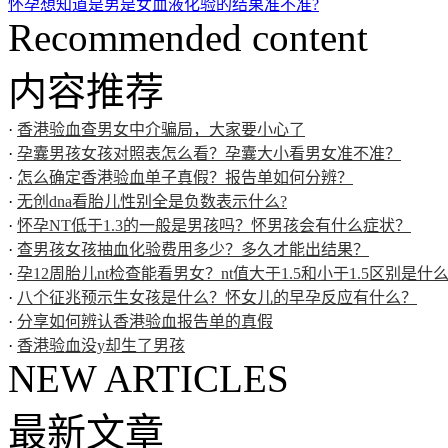
怀孕想知道是男是女血液化验的结果准不准?
Recommended content
内容推荐
·
香港验血查男女中介骗局，大家要小心了
·
孕囊男孩女孩对照表怎么看？孕囊大小看男女准不准？
·
怎么确定香港验血单子真假？报告单如何分辨？
·
无创dna看胎儿性别全是负数表示什么?
·
怀孕NT低于1.3的一般是男孩吗？怀男孩会有什么症状？
·
查男孩女孩抽血化验费用多少？多久才能出结果？
·
孕12周胎儿nt检查能看男女？nt值大于1.5和小于1.5区别是什
·
八个征兆预示生女孩是什么？怀女儿的早孕反应有什么？
·
分享如何辨认香港验血报告单的真假
·
香港验血没y却生了男孩
NEW ARTICLES
最新文章