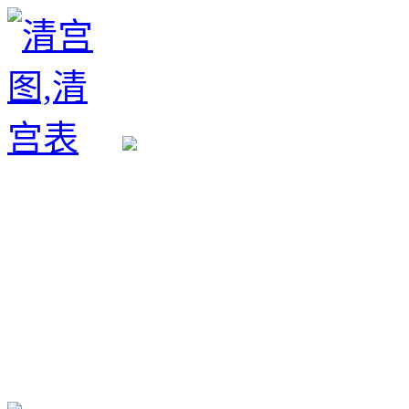
生育政策
备孕经验
备孕生男
备孕生女
怀孕验孕
孕期检查
孕期饮食
男女早知
孕期知识
育儿工具
清宫图表