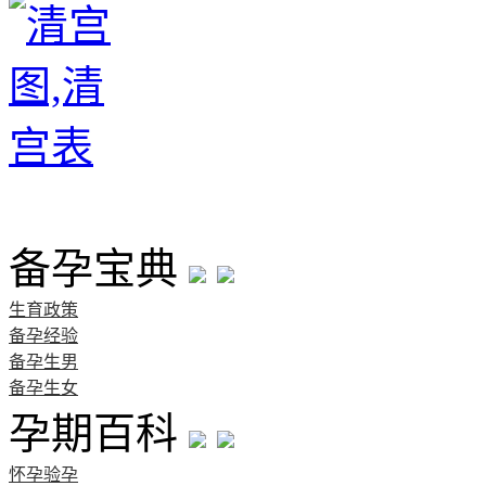
首页
备孕宝典
生育政策
备孕经验
备孕生男
备孕生女
孕期百科
怀孕验孕