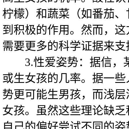
柠檬）和蔬菜（如番茄、
到积极的作用。然而，这
需要更多的科学证据来支
3.性爱姿势：据信，
或生女孩的几率。据一些
势更可能生男孩，而浅层
女孩。虽然这些理论缺乏
自己的偏好尝试不同的姿