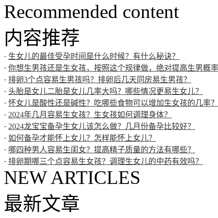
Recommended content
内容推荐
·
生女儿的最佳受孕时间是什么时候？有什么秘诀？
·
你想生男孩还是生女孩，按照这个规律做，绝对提高生男概
·
排卵3个点容易生男孩吗？排卵后几天同房易生男孩？
·
头胎是女儿二胎是女儿几率大吗？哪些情况更易生女儿？
·
怀女儿是酸性还是碱性？吃哪些食物可以增加生女孩的几率
·
2024年几月容易生女孩？生女孩如何调理身体？
·
2024龙宝宝备孕生女儿该怎么做？几月份备孕比较好？
·
如何备孕才能怀上女儿？怎样能怀上女儿？
·
哪四种男人容易生闺女？提高精子质量的方法有哪些？
·
排卵期哪三个点容易生女孩？调理生女儿的中药有效吗？
NEW ARTICLES
最新文章