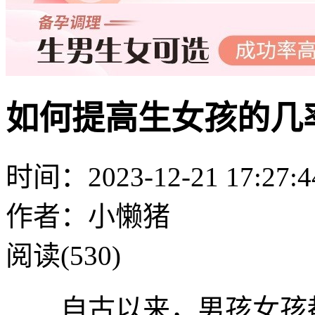
如何提高生女孩的几
时间：2023-12-21 17:27:4
作者：小懒猪
阅读(530)
自古以来，男孩女孩都