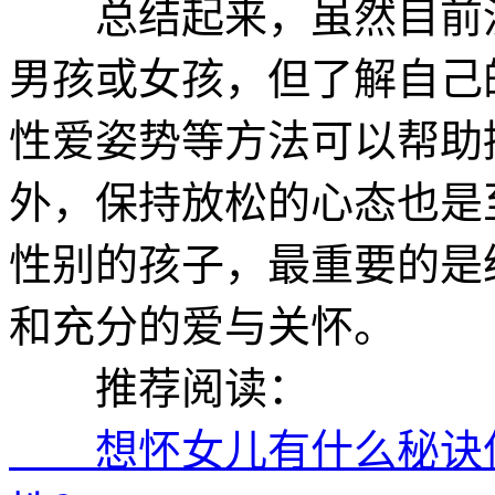
总结起来，虽然目前没有
男孩或女孩，但了解自己
性爱姿势等方法可以帮助
外，保持放松的心态也是
性别的孩子，最重要的是
和充分的爱与关怀。
推荐阅读：
想怀女儿有什么秘诀偏