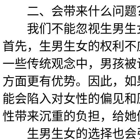
二、会带来什么问题
我们不能忽视生男生女
首先，生男生女的权利不
一些传统观念中，男孩被
方面更有优势。因此，如
能会陷入对女性的偏见和
性带来沉重的负担，给她
生男生女的选择也会引