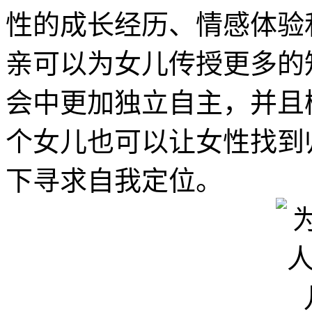
性的成长经历、情感体验
亲可以为女儿传授更多的
会中更加独立自主，并且
个女儿也可以让女性找到
下寻求自我定位。