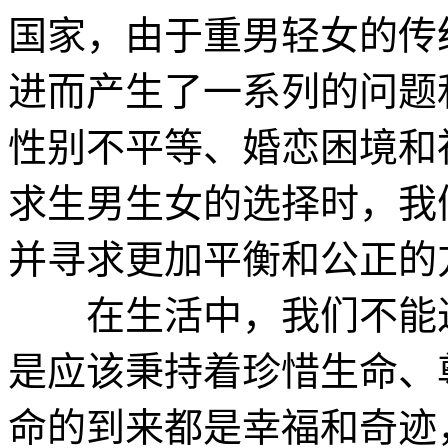
国家，由于重男轻女的传
进而产生了一系列的问题
性别不平等、婚恋困境和
求生男生女的选择时，我
并寻求更加平衡和公正的
在生活中，我们不能过
是应该秉持着珍惜生命、
命的到来都是幸福和奇迹