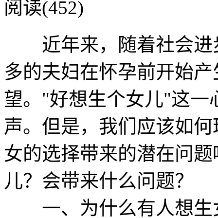
阅读(452)
近年来，随着社会进步
多的夫妇在怀孕前开始产
望。"好想生个女儿"这
声。但是，我们应该如何
女的选择带来的潜在问题
儿？会带来什么问题？
一、为什么有人想生