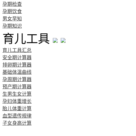
孕期检查
孕期饮食
男女早知
孕期知识
育儿工具
育儿工具汇总
安全期计算器
排卵期计算器
基础体温曲线
孕周期计算器
预产期计算器
生男生女计算
孕妇体重增长
胎儿体重计算
血型遗传规律
子女身高计算
清宫图表