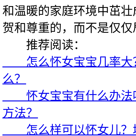
和温暖的家庭环境中茁壮
贺和尊重的，而不是仅仅
推荐阅读：
怎么怀女宝宝几率大？
么？
怀女宝宝有什么办法吗
方法？
怎么样可以怀女儿？增