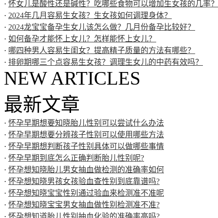
·
怀女儿是酸性还是碱性？吃哪些食物可以增加生女孩的几率
·
2024年几月容易生女孩？生女孩如何调理身体？
·
2024龙宝宝备孕生女儿该怎么做？几月份备孕比较好？
·
如何备孕才能怀上女儿？怎样能怀上女儿？
·
哪四种男人容易生闺女？提高精子质量的方法有哪些？
·
排卵期哪三个点容易生女孩？调理生女儿的中药有效吗？
NEW ARTICLES
最新文章
·
怀孕早期想要知晓胎儿性别可以尝试什么办法
·
怀孕早期想要分辨孩子性别可以使用哪些方法
·
怀孕早期想判断孩子性别具体可以做哪些事情
·
怀孕早期到底怎么正确判断胎儿性别呢?
·
怀孕想知晓胎儿男女抽血做检测的准确率如何
·
怀孕想知晓男孩女孩验血查性别到底靠谱吗?
·
怀孕想知晓宝宝性别通过验血来检测准不准呢
·
怀孕想知晓宝宝男女抽血做性别检测准不准?
·
怀孕想知道胎儿性别抽血化验的准确率高吗?