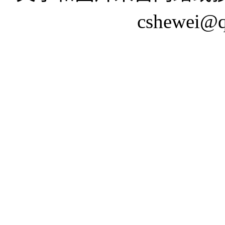
cshewei