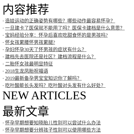
内容推荐
·
造娃运动的正确姿势有哪些？哪些动作最容易怀孕？
·
一旦建卡了医保就不能用了吗？医保卡建档是什么意思？
·
宝妈经验分享：怀孕后喜欢吃甜食怀的是男孩吗?
·
怀女孩累腰怀男孩累腿?
·
孕妇怀孕30天了怀男孩的症状有什么？
·
建档先去医院还是社区？建档流程是什么？
·
二胎怀女孩最明显特征
·
2018生龙凤胎祝福语
·
2019最新备孕男宝宝知识你了解吗？
·
吃叶酸能长头发吗？吃叶酸对头发有什么好处？
NEW ARTICLES
最新文章
·
怀孕早期想要知晓胎儿性别可以尝试什么办法
·
怀孕早期想要分辨孩子性别可以使用哪些方法