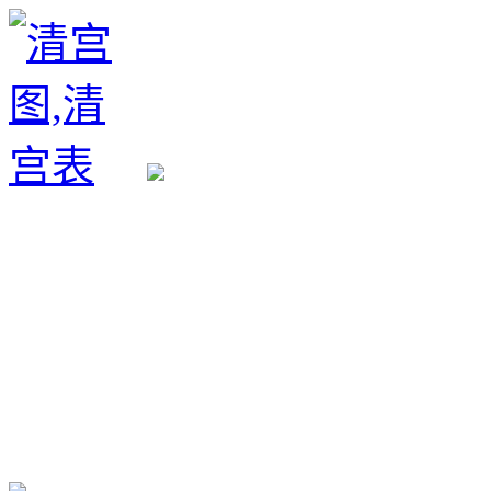
生育政策
备孕经验
备孕生男
备孕生女
怀孕验孕
孕期检查
孕期饮食
男女早知
孕期知识
育儿工具
清宫图表