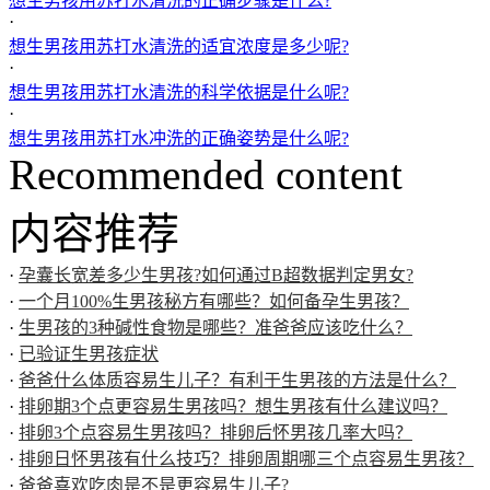
想生男孩用苏打水清洗的正确步骤是什么?
·
想生男孩用苏打水清洗的适宜浓度是多少呢?
·
想生男孩用苏打水清洗的科学依据是什么呢?
·
想生男孩用苏打水冲洗的正确姿势是什么呢?
Recommended content
内容推荐
·
孕囊长宽差多少生男孩?如何通过B超数据判定男女?
·
一个月100%生男孩秘方有哪些？如何备孕生男孩？
·
生男孩的3种碱性食物是哪些？准爸爸应该吃什么？
·
已验证生男孩症状
·
爸爸什么体质容易生儿子？有利于生男孩的方法是什么？
·
排卵期3个点更容易生男孩吗？想生男孩有什么建议吗？
·
排卵3个点容易生男孩吗？排卵后怀男孩几率大吗？
·
排卵日怀男孩有什么技巧？排卵周期哪三个点容易生男孩？
·
爸爸喜欢吃肉是不是更容易生儿子?