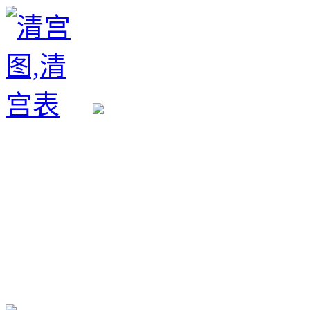
生育政策
备孕经验
备孕生男
备孕生女
怀孕验孕
孕期检查
孕期饮食
男女早知
孕期知识
育儿工具
清宫图表