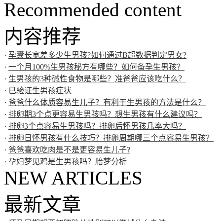
Recommended content
内容推荐
·
孕囊长宽差多少生男孩?如何通过B超数据判定男女?
·
一个月100%生男孩秘方有哪些？如何备孕生男孩？
·
生男孩的3种碱性食物是哪些？准爸爸应该吃什么？
·
已验证生男孩症状
·
爸爸什么体质容易生儿子？有利于生男孩的方法是什么？
·
排卵期3个点更容易生男孩吗？想生男孩有什么建议吗？
·
排卵3个点容易生男孩吗？排卵后怀男孩几率大吗？
·
排卵日怀男孩有什么技巧？排卵周期哪三个点容易生男孩？
·
爸爸喜欢吃肉是不是更容易生儿子?
·
孕妇梦见鸡是生男孩吗？胎梦分析
NEW ARTICLES
最新文章