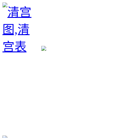
生育政策
备孕经验
备孕生男
备孕生女
怀孕验孕
孕期检查
孕期饮食
男女早知
孕期知识
育儿工具
清宫图表