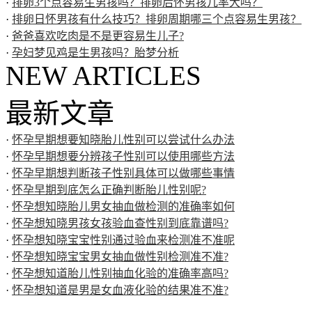
·
排卵3个点容易生男孩吗？排卵后怀男孩几率大吗？
·
排卵日怀男孩有什么技巧？排卵周期哪三个点容易生男孩？
·
爸爸喜欢吃肉是不是更容易生儿子?
·
孕妇梦见鸡是生男孩吗？胎梦分析
NEW ARTICLES
最新文章
·
怀孕早期想要知晓胎儿性别可以尝试什么办法
·
怀孕早期想要分辨孩子性别可以使用哪些方法
·
怀孕早期想判断孩子性别具体可以做哪些事情
·
怀孕早期到底怎么正确判断胎儿性别呢?
·
怀孕想知晓胎儿男女抽血做检测的准确率如何
·
怀孕想知晓男孩女孩验血查性别到底靠谱吗?
·
怀孕想知晓宝宝性别通过验血来检测准不准呢
·
怀孕想知晓宝宝男女抽血做性别检测准不准?
·
怀孕想知道胎儿性别抽血化验的准确率高吗?
·
怀孕想知道是男是女血液化验的结果准不准?