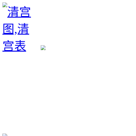
生育政策
备孕经验
备孕生男
备孕生女
怀孕验孕
孕期检查
孕期饮食
男女早知
孕期知识
育儿工具
清宫图表