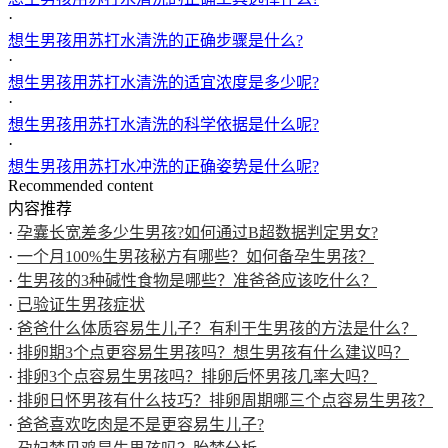
·
想生男孩用苏打水清洗的正确步骤是什么?
·
想生男孩用苏打水清洗的适宜浓度是多少呢?
·
想生男孩用苏打水清洗的科学依据是什么呢?
·
想生男孩用苏打水冲洗的正确姿势是什么呢?
Recommended content
内容推荐
·
孕囊长宽差多少生男孩?如何通过B超数据判定男女?
·
一个月100%生男孩秘方有哪些？如何备孕生男孩？
·
生男孩的3种碱性食物是哪些？准爸爸应该吃什么？
·
已验证生男孩症状
·
爸爸什么体质容易生儿子？有利于生男孩的方法是什么？
·
排卵期3个点更容易生男孩吗？想生男孩有什么建议吗？
·
排卵3个点容易生男孩吗？排卵后怀男孩几率大吗？
·
排卵日怀男孩有什么技巧？排卵周期哪三个点容易生男孩？
·
爸爸喜欢吃肉是不是更容易生儿子?