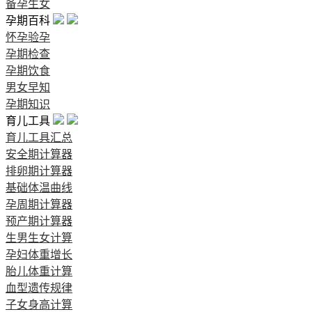
备孕生女
孕期百科
怀孕验孕
孕期检查
孕期饮食
男女早知
孕期知识
育儿工具
育儿工具汇总
安全期计算器
排卵期计算器
基础体温曲线
孕周期计算器
预产期计算器
生男生女计算
孕妇体重增长
胎儿体重计算
血型遗传规律
子女身高计算