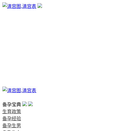
生育政策
备孕经验
备孕生男
备孕生女
怀孕验孕
孕期检查
孕期饮食
男女早知
孕期知识
育儿工具
清宫图表
首页
备孕宝典
生育政策
备孕经验
备孕生男