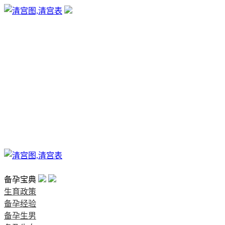
生育政策
备孕经验
备孕生男
备孕生女
怀孕验孕
孕期检查
孕期饮食
男女早知
孕期知识
育儿工具
清宫图表
首页
备孕宝典
生育政策
备孕经验
备孕生男