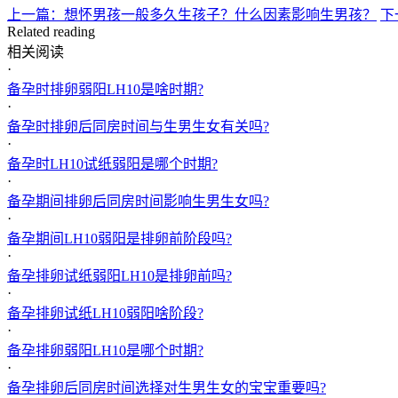
上一篇：想怀男孩一般多久生孩子？什么因素影响生男孩？
下
Related reading
相关阅读
·
备孕时排卵弱阳LH10是啥时期?
·
备孕时排卵后同房时间与生男生女有关吗?
·
备孕时LH10试纸弱阳是哪个时期?
·
备孕期间排卵后同房时间影响生男生女吗?
·
备孕期间LH10弱阳是排卵前阶段吗?
·
备孕排卵试纸弱阳LH10是排卵前吗?
·
备孕排卵试纸LH10弱阳啥阶段?
·
备孕排卵弱阳LH10是哪个时期?
·
备孕排卵后同房时间选择对生男生女的宝宝重要吗?