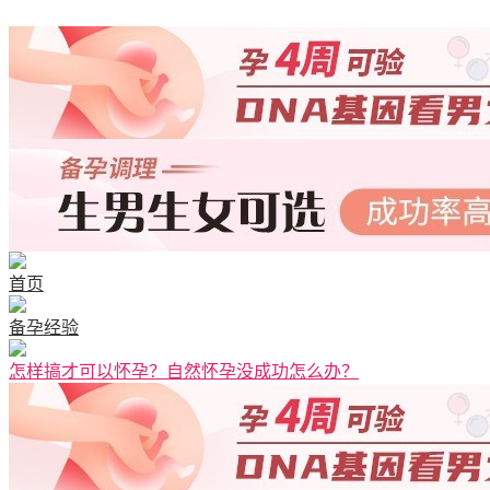
清宫图表
首页
备孕经验
怎样搞才可以怀孕？自然怀孕没成功怎么办？