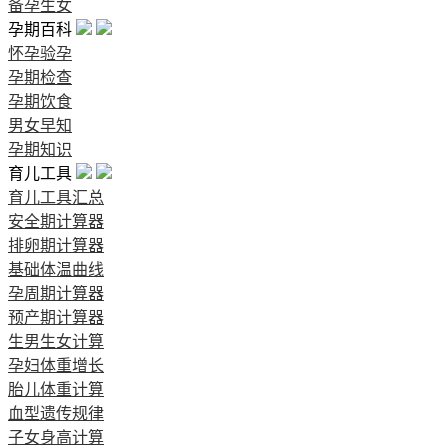
备孕生女
孕期百科
怀孕验孕
孕期检查
孕期饮食
男女早知
孕期知识
育儿工具
育儿工具汇总
安全期计算器
排卵期计算器
基础体温曲线
孕周期计算器
预产期计算器
生男生女计算
孕妇体重增长
胎儿体重计算
血型遗传规律
子女身高计算