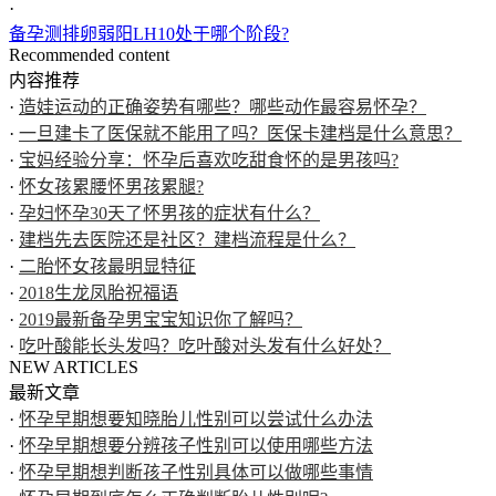
·
备孕测排卵弱阳LH10处于哪个阶段?
Recommended content
内容推荐
·
造娃运动的正确姿势有哪些？哪些动作最容易怀孕？
·
一旦建卡了医保就不能用了吗？医保卡建档是什么意思？
·
宝妈经验分享：怀孕后喜欢吃甜食怀的是男孩吗?
·
怀女孩累腰怀男孩累腿?
·
孕妇怀孕30天了怀男孩的症状有什么？
·
建档先去医院还是社区？建档流程是什么？
·
二胎怀女孩最明显特征
·
2018生龙凤胎祝福语
·
2019最新备孕男宝宝知识你了解吗？
·
吃叶酸能长头发吗？吃叶酸对头发有什么好处？
NEW ARTICLES
最新文章
·
怀孕早期想要知晓胎儿性别可以尝试什么办法
·
怀孕早期想要分辨孩子性别可以使用哪些方法
·
怀孕早期想判断孩子性别具体可以做哪些事情