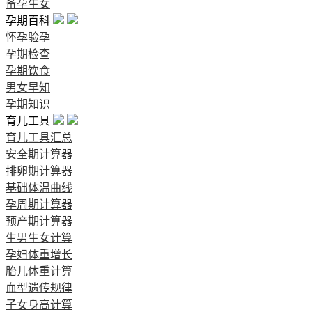
备孕生女
孕期百科
怀孕验孕
孕期检查
孕期饮食
男女早知
孕期知识
育儿工具
育儿工具汇总
安全期计算器
排卵期计算器
基础体温曲线
孕周期计算器
预产期计算器
生男生女计算
孕妇体重增长
胎儿体重计算
血型遗传规律
子女身高计算