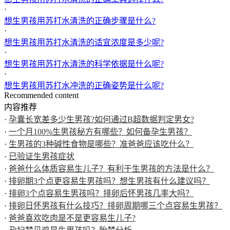
·
想生男孩用苏打水清洗的正确步骤是什么?
·
想生男孩用苏打水清洗的适宜浓度是多少呢?
·
想生男孩用苏打水清洗的科学依据是什么呢?
·
想生男孩用苏打水冲洗的正确姿势是什么呢?
Recommended content
内容推荐
·
孕囊长宽差多少生男孩?如何通过B超数据判定男女?
·
一个月100%生男孩秘方有哪些？如何备孕生男孩？
·
生男孩的3种碱性食物是哪些？准爸爸应该吃什么？
·
已验证生男孩症状
·
爸爸什么体质容易生儿子？有利于生男孩的方法是什么？
·
排卵期3个点更容易生男孩吗？想生男孩有什么建议吗？
·
排卵3个点容易生男孩吗？排卵后怀男孩几率大吗？
·
排卵日怀男孩有什么技巧？排卵周期哪三个点容易生男孩？
·
爸爸喜欢吃肉是不是更容易生儿子?