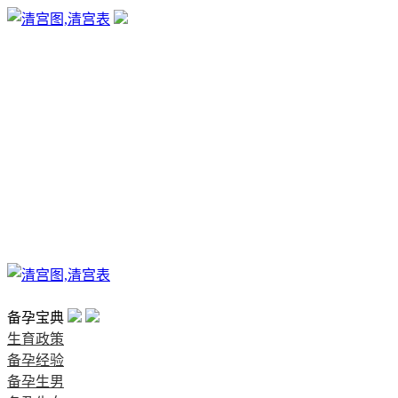
生育政策
备孕经验
备孕生男
备孕生女
怀孕验孕
孕期检查
孕期饮食
男女早知
孕期知识
育儿工具
清宫图表
首页
备孕宝典
生育政策
备孕经验
备孕生男