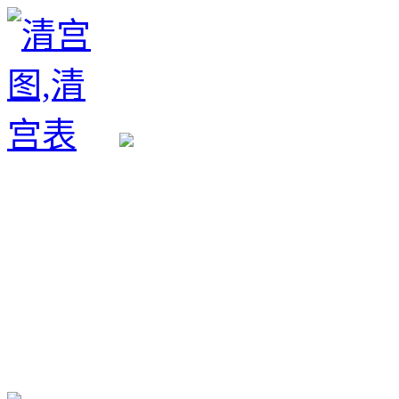
生育政策
备孕经验
备孕生男
备孕生女
怀孕验孕
孕期检查
孕期饮食
男女早知
孕期知识
育儿工具
清宫图表