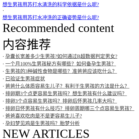
想生男孩用苏打水清洗的科学依据是什么呢?
·
想生男孩用苏打水冲洗的正确姿势是什么呢?
Recommended content
内容推荐
·
孕囊长宽差多少生男孩?如何通过B超数据判定男女?
·
一个月100%生男孩秘方有哪些？如何备孕生男孩？
·
生男孩的3种碱性食物是哪些？准爸爸应该吃什么？
·
已验证生男孩症状
·
爸爸什么体质容易生儿子？有利于生男孩的方法是什么？
·
排卵期3个点更容易生男孩吗？想生男孩有什么建议吗？
·
排卵3个点容易生男孩吗？排卵后怀男孩几率大吗？
·
排卵日怀男孩有什么技巧？排卵周期哪三个点容易生男孩？
·
爸爸喜欢吃肉是不是更容易生儿子?
·
孕妇梦见鸡是生男孩吗？胎梦分析
NEW ARTICLES