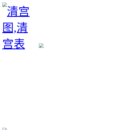
生育政策
备孕经验
备孕生男
备孕生女
怀孕验孕
孕期检查
孕期饮食
男女早知
孕期知识
育儿工具
清宫图表