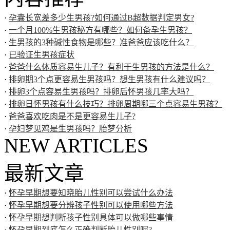
·
孕囊长宽差多少生男孩?如何通过B超数据判定男女?
·
一个月100%生男孩秘方有哪些？如何备孕生男孩？
·
生男孩的3种碱性食物是哪些？准爸爸应该吃什么？
·
已验证生男孩症状
·
爸爸什么体质容易生儿子？有利于生男孩的方法是什么？
·
排卵期3个点更容易生男孩吗？想生男孩有什么建议吗？
·
排卵3个点容易生男孩吗？排卵后怀男孩几率大吗？
·
排卵日怀男孩有什么技巧？排卵周期哪三个点容易生男孩？
·
爸爸喜欢吃肉是不是更容易生儿子?
·
孕妇梦见鸡是生男孩吗？胎梦分析
NEW ARTICLES
最新文章
·
怀孕早期想要知晓胎儿性别可以尝试什么办法
·
怀孕早期想要分辨孩子性别可以使用哪些方法
·
怀孕早期想判断孩子性别具体可以做哪些事情
·
怀孕早期到底怎么正确判断胎儿性别呢?