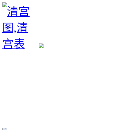
生育政策
备孕经验
备孕生男
备孕生女
怀孕验孕
孕期检查
孕期饮食
男女早知
孕期知识
育儿工具
清宫图表