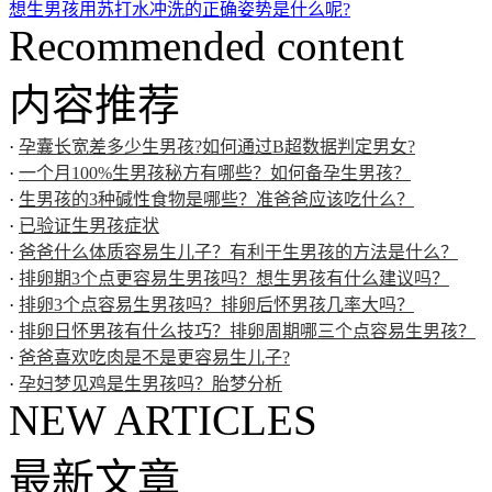
想生男孩用苏打水冲洗的正确姿势是什么呢?
Recommended content
内容推荐
·
孕囊长宽差多少生男孩?如何通过B超数据判定男女?
·
一个月100%生男孩秘方有哪些？如何备孕生男孩？
·
生男孩的3种碱性食物是哪些？准爸爸应该吃什么？
·
已验证生男孩症状
·
爸爸什么体质容易生儿子？有利于生男孩的方法是什么？
·
排卵期3个点更容易生男孩吗？想生男孩有什么建议吗？
·
排卵3个点容易生男孩吗？排卵后怀男孩几率大吗？
·
排卵日怀男孩有什么技巧？排卵周期哪三个点容易生男孩？
·
爸爸喜欢吃肉是不是更容易生儿子?
·
孕妇梦见鸡是生男孩吗？胎梦分析
NEW ARTICLES
最新文章