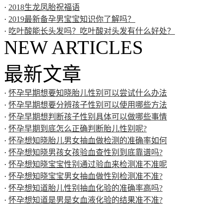
·
2018生龙凤胎祝福语
·
2019最新备孕男宝宝知识你了解吗？
·
吃叶酸能长头发吗？吃叶酸对头发有什么好处？
NEW ARTICLES
最新文章
·
怀孕早期想要知晓胎儿性别可以尝试什么办法
·
怀孕早期想要分辨孩子性别可以使用哪些方法
·
怀孕早期想判断孩子性别具体可以做哪些事情
·
怀孕早期到底怎么正确判断胎儿性别呢?
·
怀孕想知晓胎儿男女抽血做检测的准确率如何
·
怀孕想知晓男孩女孩验血查性别到底靠谱吗?
·
怀孕想知晓宝宝性别通过验血来检测准不准呢
·
怀孕想知晓宝宝男女抽血做性别检测准不准?
·
怀孕想知道胎儿性别抽血化验的准确率高吗?
·
怀孕想知道是男是女血液化验的结果准不准?