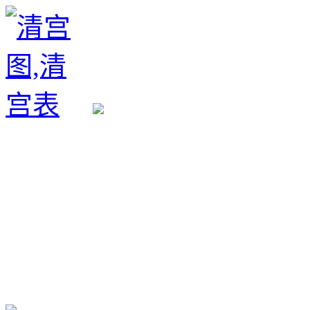
生育政策
备孕经验
备孕生男
备孕生女
怀孕验孕
孕期检查
孕期饮食
男女早知
孕期知识
育儿工具
清宫图表