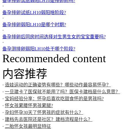
备孕排卵试纸弱阳LH10是排卵前吗?
·
备孕排卵试纸LH10弱阳啥阶段?
·
备孕排卵弱阳LH10是哪个时期?
·
备孕排卵后同房时间选择对生男生女的宝宝重要吗?
·
备孕测排卵弱阳LH10处于哪个阶段?
Recommended content
内容推荐
·
造娃运动的正确姿势有哪些？哪些动作最容易怀孕？
·
一旦建卡了医保就不能用了吗？医保卡建档是什么意思？
·
宝妈经验分享：怀孕后喜欢吃甜食怀的是男孩吗?
·
怀女孩累腰怀男孩累腿?
·
孕妇怀孕30天了怀男孩的症状有什么？
·
建档先去医院还是社区？建档流程是什么？
·
二胎怀女孩最明显特征