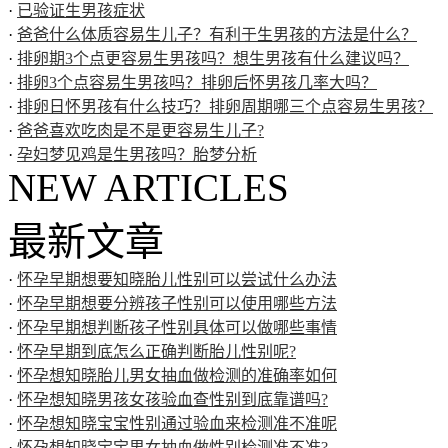
·
已验证生男孩症状
·
爸爸什么体质容易生儿子？有利于生男孩的方法是什么？
·
排卵期3个点更容易生男孩吗？想生男孩有什么建议吗？
·
排卵3个点容易生男孩吗？排卵后怀男孩几率大吗？
·
排卵日怀男孩有什么技巧？排卵周期哪三个点容易生男孩？
·
爸爸喜欢吃肉是不是更容易生儿子?
·
孕妇梦见鸡是生男孩吗？胎梦分析
NEW ARTICLES
最新文章
·
怀孕早期想要知晓胎儿性别可以尝试什么办法
·
怀孕早期想要分辨孩子性别可以使用哪些方法
·
怀孕早期想判断孩子性别具体可以做哪些事情
·
怀孕早期到底怎么正确判断胎儿性别呢?
·
怀孕想知晓胎儿男女抽血做检测的准确率如何
·
怀孕想知晓男孩女孩验血查性别到底靠谱吗?
·
怀孕想知晓宝宝性别通过验血来检测准不准呢
·
怀孕想知晓宝宝男女抽血做性别检测准不准?