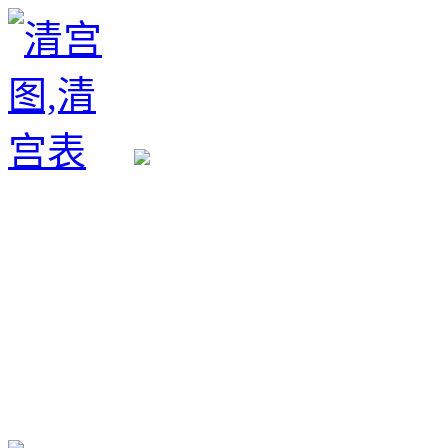
生育政策
备孕经验
备孕生男
备孕生女
怀孕验孕
孕期检查
孕期饮食
男女早知
孕期知识
育儿工具
清宫图表