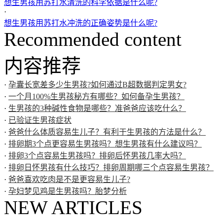
想生男孩用苏打水清洗的科学依据是什么呢?
·
想生男孩用苏打水冲洗的正确姿势是什么呢?
Recommended content
内容推荐
·
孕囊长宽差多少生男孩?如何通过B超数据判定男女?
·
一个月100%生男孩秘方有哪些？如何备孕生男孩？
·
生男孩的3种碱性食物是哪些？准爸爸应该吃什么？
·
已验证生男孩症状
·
爸爸什么体质容易生儿子？有利于生男孩的方法是什么？
·
排卵期3个点更容易生男孩吗？想生男孩有什么建议吗？
·
排卵3个点容易生男孩吗？排卵后怀男孩几率大吗？
·
排卵日怀男孩有什么技巧？排卵周期哪三个点容易生男孩？
·
爸爸喜欢吃肉是不是更容易生儿子?
·
孕妇梦见鸡是生男孩吗？胎梦分析
NEW ARTICLES