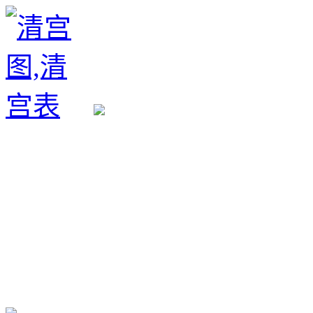
生育政策
备孕经验
备孕生男
备孕生女
怀孕验孕
孕期检查
孕期饮食
男女早知
孕期知识
育儿工具
清宫图表