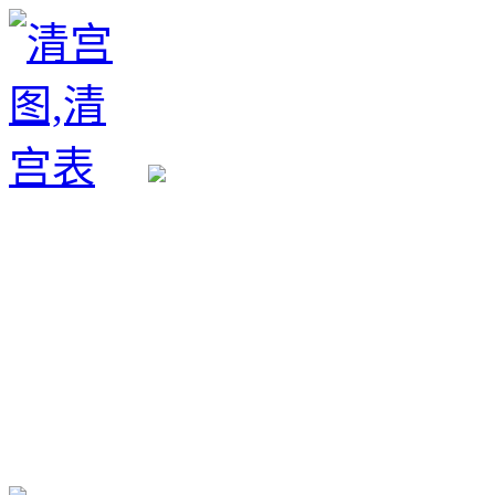
生育政策
备孕经验
备孕生男
备孕生女
怀孕验孕
孕期检查
孕期饮食
男女早知
孕期知识
育儿工具
清宫图表