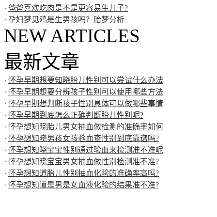
·
爸爸喜欢吃肉是不是更容易生儿子?
·
孕妇梦见鸡是生男孩吗？胎梦分析
NEW ARTICLES
最新文章
·
怀孕早期想要知晓胎儿性别可以尝试什么办法
·
怀孕早期想要分辨孩子性别可以使用哪些方法
·
怀孕早期想判断孩子性别具体可以做哪些事情
·
怀孕早期到底怎么正确判断胎儿性别呢?
·
怀孕想知晓胎儿男女抽血做检测的准确率如何
·
怀孕想知晓男孩女孩验血查性别到底靠谱吗?
·
怀孕想知晓宝宝性别通过验血来检测准不准呢
·
怀孕想知晓宝宝男女抽血做性别检测准不准?
·
怀孕想知道胎儿性别抽血化验的准确率高吗?
·
怀孕想知道是男是女血液化验的结果准不准?