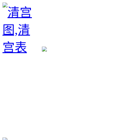
生育政策
备孕经验
备孕生男
备孕生女
怀孕验孕
孕期检查
孕期饮食
男女早知
孕期知识
育儿工具
清宫图表