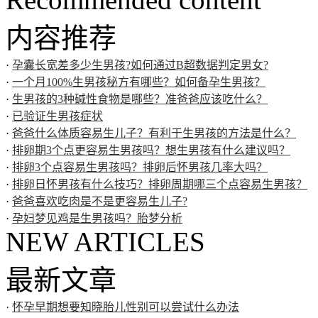
内容推荐
·
孕囊长宽差多少生男孩?如何通过B超数据判定男女?
·
一个月100%生男孩秘方有哪些？如何备孕生男孩？
·
生男孩的3种碱性食物是哪些？准爸爸应该吃什么？
·
已验证生男孩症状
·
爸爸什么体质容易生儿子？有利于生男孩的方法是什么？
·
排卵期3个点更容易生男孩吗？想生男孩有什么建议吗？
·
排卵3个点容易生男孩吗？排卵后怀男孩几率大吗？
·
排卵日怀男孩有什么技巧？排卵周期哪三个点容易生男孩？
·
爸爸喜欢吃肉是不是更容易生儿子?
·
孕妇梦见鸡是生男孩吗？胎梦分析
NEW ARTICLES
最新文章
·
怀孕早期想要知晓胎儿性别可以尝试什么办法