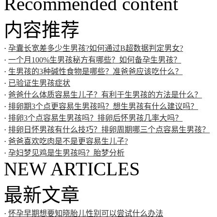
Recommended content
内容推荐
·
孕囊长宽差多少生男孩?如何通过B超数据判定男女?
·
一个月100%生男孩秘方有哪些？如何备孕生男孩？
·
生男孩的3种碱性食物是哪些？准爸爸应该吃什么？
·
已验证生男孩症状
·
爸爸什么体质容易生儿子？有利于生男孩的方法是什么？
·
排卵期3个点更容易生男孩吗？想生男孩有什么建议吗？
·
排卵3个点容易生男孩吗？排卵后怀男孩几率大吗？
·
排卵日怀男孩有什么技巧？排卵周期哪三个点容易生男孩？
·
爸爸喜欢吃肉是不是更容易生儿子?
·
孕妇梦见鸡是生男孩吗？胎梦分析
NEW ARTICLES
最新文章
·
怀孕早期想要知晓胎儿性别可以尝试什么办法