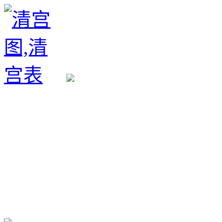
生育政策
备孕经验
备孕生男
备孕生女
怀孕验孕
孕期检查
孕期饮食
男女早知
孕期知识
育儿工具
清宫图表