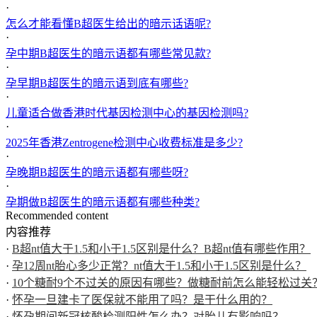
·
怎么才能看懂B超医生给出的暗示话语呢?
·
孕中期B超医生的暗示语都有哪些常见款?
·
孕早期B超医生的暗示语到底有哪些?
·
儿童适合做香港时代基因检测中心的基因检测吗?
·
2025年香港Zentrogene检测中心收费标准是多少?
·
孕晚期B超医生的暗示语都有哪些呀?
·
孕期做B超医生的暗示语都有哪些种类?
Recommended content
内容推荐
·
B超nt值大于1.5和小于1.5区别是什么？B超nt值有哪些作用？
·
孕12周nt胎心多少正常？nt值大于1.5和小于1.5区别是什么？
·
10个糖耐9个不过关的原因有哪些？做糖耐前怎么能轻松过关
·
怀孕一旦建卡了医保就不能用了吗？是干什么用的？
·
怀孕期间新冠核酸检测阳性怎么办？对胎儿有影响吗？