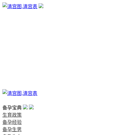
生育政策
备孕经验
备孕生男
备孕生女
怀孕验孕
孕期检查
孕期饮食
男女早知
孕期知识
育儿工具
清宫图表
首页
备孕宝典
生育政策
备孕经验
备孕生男