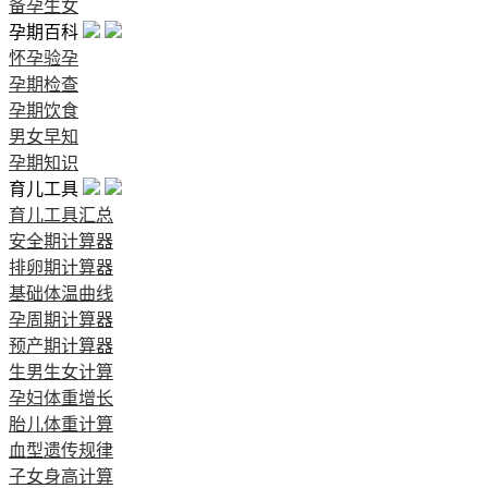
备孕生女
孕期百科
怀孕验孕
孕期检查
孕期饮食
男女早知
孕期知识
育儿工具
育儿工具汇总
安全期计算器
排卵期计算器
基础体温曲线
孕周期计算器
预产期计算器
生男生女计算
孕妇体重增长
胎儿体重计算
血型遗传规律
子女身高计算