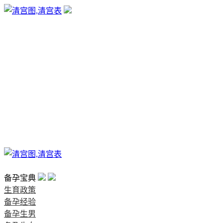
生育政策
备孕经验
备孕生男
备孕生女
怀孕验孕
孕期检查
孕期饮食
男女早知
孕期知识
育儿工具
清宫图表
首页
备孕宝典
生育政策
备孕经验
备孕生男