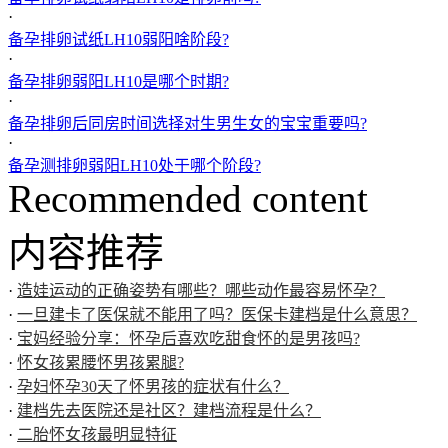
·
备孕排卵试纸LH10弱阳啥阶段?
·
备孕排卵弱阳LH10是哪个时期?
·
备孕排卵后同房时间选择对生男生女的宝宝重要吗?
·
备孕测排卵弱阳LH10处于哪个阶段?
Recommended content
内容推荐
·
造娃运动的正确姿势有哪些？哪些动作最容易怀孕？
·
一旦建卡了医保就不能用了吗？医保卡建档是什么意思？
·
宝妈经验分享：怀孕后喜欢吃甜食怀的是男孩吗?
·
怀女孩累腰怀男孩累腿?
·
孕妇怀孕30天了怀男孩的症状有什么？
·
建档先去医院还是社区？建档流程是什么？
·
二胎怀女孩最明显特征