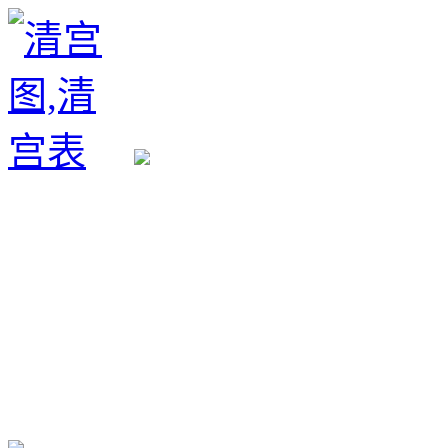
生育政策
备孕经验
备孕生男
备孕生女
怀孕验孕
孕期检查
孕期饮食
男女早知
孕期知识
育儿工具
清宫图表