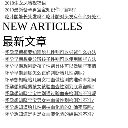
·
2018生龙凤胎祝福语
·
2019最新备孕男宝宝知识你了解吗？
·
吃叶酸能长头发吗？吃叶酸对头发有什么好处？
NEW ARTICLES
最新文章
·
怀孕早期想要知晓胎儿性别可以尝试什么办法
·
怀孕早期想要分辨孩子性别可以使用哪些方法
·
怀孕早期想判断孩子性别具体可以做哪些事情
·
怀孕早期到底怎么正确判断胎儿性别呢?
·
怀孕想知晓胎儿男女抽血做检测的准确率如何
·
怀孕想知晓男孩女孩验血查性别到底靠谱吗?
·
怀孕想知晓宝宝性别通过验血来检测准不准呢
·
怀孕想知晓宝宝男女抽血做性别检测准不准?
·
怀孕想知道胎儿性别抽血化验的准确率高吗?
·
怀孕想知道是男是女血液化验的结果准不准?