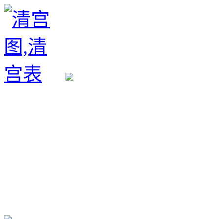
生育政策
备孕经验
备孕生男
备孕生女
怀孕验孕
孕期检查
孕期饮食
男女早知
孕期知识
育儿工具
清宫图表