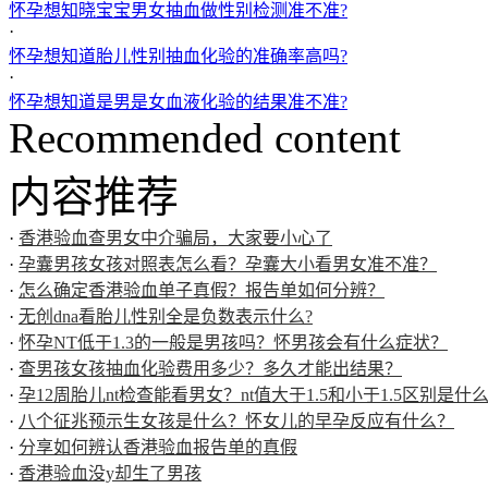
怀孕想知晓宝宝男女抽血做性别检测准不准?
·
怀孕想知道胎儿性别抽血化验的准确率高吗?
·
怀孕想知道是男是女血液化验的结果准不准?
Recommended content
内容推荐
·
香港验血查男女中介骗局，大家要小心了
·
孕囊男孩女孩对照表怎么看？孕囊大小看男女准不准？
·
怎么确定香港验血单子真假？报告单如何分辨？
·
无创dna看胎儿性别全是负数表示什么?
·
怀孕NT低于1.3的一般是男孩吗？怀男孩会有什么症状？
·
查男孩女孩抽血化验费用多少？多久才能出结果？
·
孕12周胎儿nt检查能看男女？nt值大于1.5和小于1.5区别是什
·
八个征兆预示生女孩是什么？怀女儿的早孕反应有什么？
·
分享如何辨认香港验血报告单的真假
·
香港验血没y却生了男孩