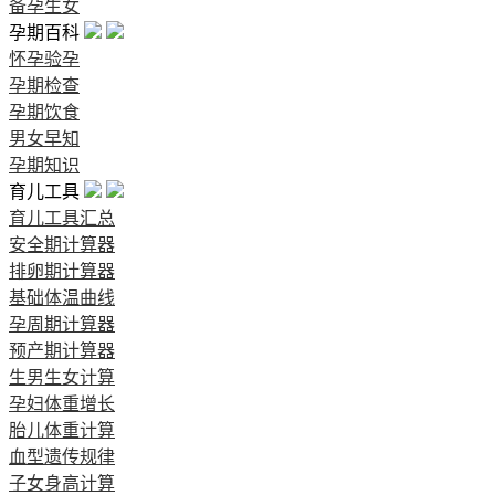
备孕生女
孕期百科
怀孕验孕
孕期检查
孕期饮食
男女早知
孕期知识
育儿工具
育儿工具汇总
安全期计算器
排卵期计算器
基础体温曲线
孕周期计算器
预产期计算器
生男生女计算
孕妇体重增长
胎儿体重计算
血型遗传规律
子女身高计算