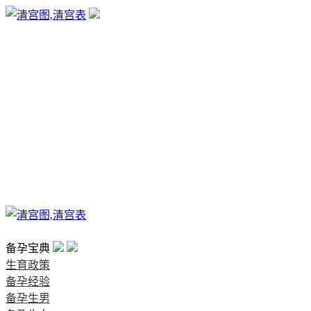
生育政策
备孕经验
备孕生男
备孕生女
怀孕验孕
孕期检查
孕期饮食
男女早知
孕期知识
育儿工具
清宫图表
首页
备孕宝典
生育政策
备孕经验
备孕生男