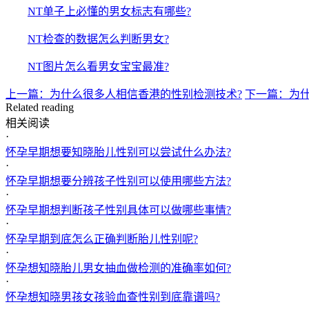
NT单子上必懂的男女标志有哪些?
NT检查的数据怎么判断男女?
NT图片怎么看男女宝宝最准?
上一篇：为什么很多人相信香港的性别检测技术?
下一篇：为
Related reading
相关阅读
·
怀孕早期想要知晓胎儿性别可以尝试什么办法?
·
怀孕早期想要分辨孩子性别可以使用哪些方法?
·
怀孕早期想判断孩子性别具体可以做哪些事情?
·
怀孕早期到底怎么正确判断胎儿性别呢?
·
怀孕想知晓胎儿男女抽血做检测的准确率如何?
·
怀孕想知晓男孩女孩验血查性别到底靠谱吗?