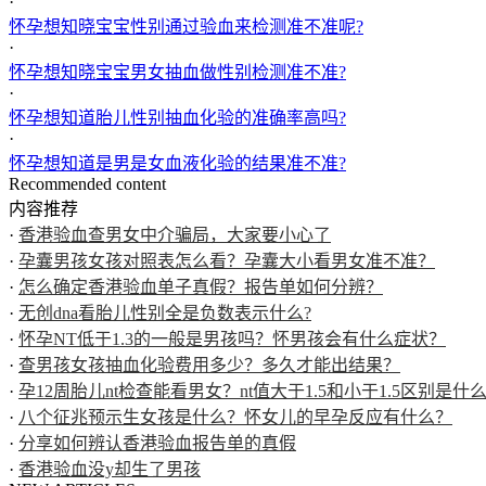
·
怀孕想知晓宝宝性别通过验血来检测准不准呢?
·
怀孕想知晓宝宝男女抽血做性别检测准不准?
·
怀孕想知道胎儿性别抽血化验的准确率高吗?
·
怀孕想知道是男是女血液化验的结果准不准?
Recommended content
内容推荐
·
香港验血查男女中介骗局，大家要小心了
·
孕囊男孩女孩对照表怎么看？孕囊大小看男女准不准？
·
怎么确定香港验血单子真假？报告单如何分辨？
·
无创dna看胎儿性别全是负数表示什么?
·
怀孕NT低于1.3的一般是男孩吗？怀男孩会有什么症状？
·
查男孩女孩抽血化验费用多少？多久才能出结果？
·
孕12周胎儿nt检查能看男女？nt值大于1.5和小于1.5区别是什
·
八个征兆预示生女孩是什么？怀女儿的早孕反应有什么？
·
分享如何辨认香港验血报告单的真假
·
香港验血没y却生了男孩