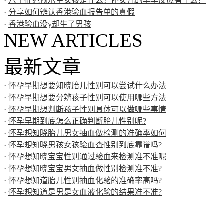
·
八个征兆预示生女孩是什么？怀女儿的早孕反应有什么？
·
分享如何辨认香港验血报告单的真假
·
香港验血没y却生了男孩
NEW ARTICLES
最新文章
·
怀孕早期想要知晓胎儿性别可以尝试什么办法
·
怀孕早期想要分辨孩子性别可以使用哪些方法
·
怀孕早期想判断孩子性别具体可以做哪些事情
·
怀孕早期到底怎么正确判断胎儿性别呢?
·
怀孕想知晓胎儿男女抽血做检测的准确率如何
·
怀孕想知晓男孩女孩验血查性别到底靠谱吗?
·
怀孕想知晓宝宝性别通过验血来检测准不准呢
·
怀孕想知晓宝宝男女抽血做性别检测准不准?
·
怀孕想知道胎儿性别抽血化验的准确率高吗?
·
怀孕想知道是男是女血液化验的结果准不准?