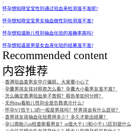
·
怀孕想知晓宝宝性别通过验血来检测准不准呢?
·
怀孕想知晓宝宝男女抽血做性别检测准不准?
·
怀孕想知道胎儿性别抽血化验的准确率高吗?
·
怀孕想知道是男是女血液化验的结果准不准?
Recommended content
内容推荐
·
香港验血查男女中介骗局，大家要小心了
·
孕囊男孩女孩对照表怎么看？孕囊大小看男女准不准？
·
怎么确定香港验血单子真假？报告单如何分辨？
·
无创dna看胎儿性别全是负数表示什么?
·
怀孕NT低于1.3的一般是男孩吗？怀男孩会有什么症状？
·
查男孩女孩抽血化验费用多少？多久才能出结果？
·
孕12周胎儿nt检查能看男女？nt值大于1.5和小于1.5区别是什