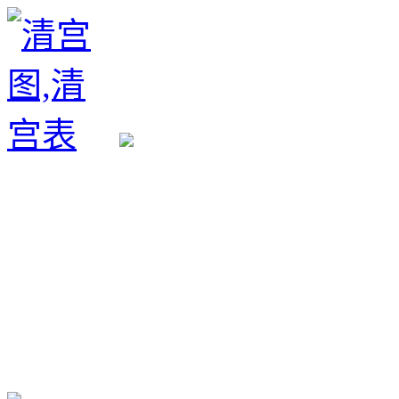
生育政策
备孕经验
备孕生男
备孕生女
怀孕验孕
孕期检查
孕期饮食
男女早知
孕期知识
育儿工具
清宫图表