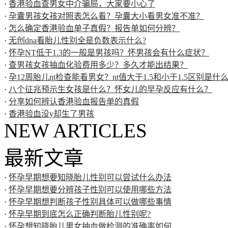
·
香港验血查男女中介骗局，大家要小心了
·
孕囊男孩女孩对照表怎么看？孕囊大小看男女准不准？
·
怎么确定香港验血单子真假？报告单如何分辨？
·
无创dna看胎儿性别全是负数表示什么?
·
怀孕NT低于1.3的一般是男孩吗？怀男孩会有什么症状？
·
查男孩女孩抽血化验费用多少？多久才能出结果？
·
孕12周胎儿nt检查能看男女？nt值大于1.5和小于1.5区别是什
·
八个征兆预示生女孩是什么？怀女儿的早孕反应有什么？
·
分享如何辨认香港验血报告单的真假
·
香港验血没y却生了男孩
NEW ARTICLES
最新文章
·
怀孕早期想要知晓胎儿性别可以尝试什么办法
·
怀孕早期想要分辨孩子性别可以使用哪些方法
·
怀孕早期想判断孩子性别具体可以做哪些事情
·
怀孕早期到底怎么正确判断胎儿性别呢?
·
怀孕想知晓胎儿男女抽血做检测的准确率如何