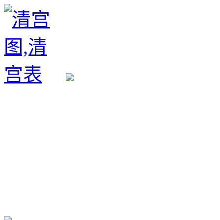
生育政策
备孕经验
备孕生男
备孕生女
怀孕验孕
孕期检查
孕期饮食
男女早知
孕期知识
育儿工具
清宫图表