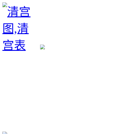
生育政策
备孕经验
备孕生男
备孕生女
怀孕验孕
孕期检查
孕期饮食
男女早知
孕期知识
育儿工具
清宫图表