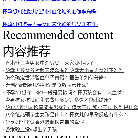
·
怀孕想知道胎儿性别抽血化验的准确率高吗?
·
怀孕想知道是男是女血液化验的结果准不准?
Recommended content
内容推荐
·
香港验血查男女中介骗局，大家要小心了
·
孕囊男孩女孩对照表怎么看？孕囊大小看男女准不准？
·
怎么确定香港验血单子真假？报告单如何分辨？
·
无创dna看胎儿性别全是负数表示什么?
·
怀孕NT低于1.3的一般是男孩吗？怀男孩会有什么症状？
·
查男孩女孩抽血化验费用多少？多久才能出结果？
·
孕12周胎儿nt检查能看男女？nt值大于1.5和小于1.5区别是什
·
八个征兆预示生女孩是什么？怀女儿的早孕反应有什么？
·
分享如何辨认香港验血报告单的真假
·
香港验血没y却生了男孩