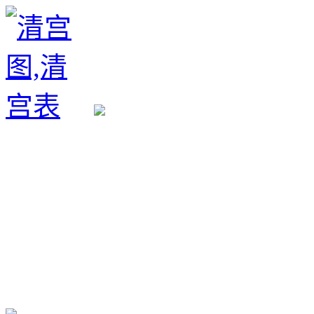
生育政策
备孕经验
备孕生男
备孕生女
怀孕验孕
孕期检查
孕期饮食
男女早知
孕期知识
育儿工具
清宫图表