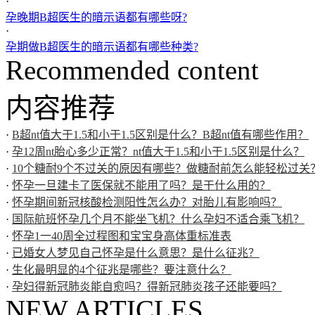
·
孕晚期B超医生的暗示语都有哪些呀?
·
孕期做B超医生的暗示语都有哪些种类?
Recommended content
内容推荐
·
B超nt值大于1.5和小于1.5区别是什么？B超nt值有哪些作用？
·
孕12周nt胎心多少正常？nt值大于1.5和小于1.5区别是什么？
·
10个糖耐9个不过关的原因有哪些？做糖耐前怎么能轻松过关
·
怀孕一旦建卡了医保就不能用了吗？是干什么用的？
·
怀孕期间新冠核酸检测阳性怎么办？对胎儿有影响吗？
·
国际航班怀孕几个月不能坐飞机？什么孕妇不适合乘飞机？
·
怀孕1一40周全过程图和宝宝身高体重标准表
·
已婚女人梦见自己怀孕是什么意思？是什么征兆？
·
生化最明显的4个征兆是哪些？要注意什么？
·
孕妇得新冠肺炎能自愈吗？得新冠肺炎孩子还能要吗？
NEW ARTICLES